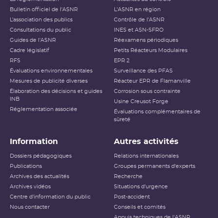
Bulletin officiel de l'ASNR
L'ASNR en région
L’association des publics
Contrôle de l'ASNR
Consultations du public
INES et ASN-SFRO
Guides de l'ASNR
Réexamens périodiques
Cadre législatif
Petits Réacteurs Modulaires
RFS
EPR 2
Évaluations environnementales
Surveillance des PFAS
Mesures de publicité diverses
Réacteur EPR de Flamanville
Élaboration des décisions et guides
Corrosion sous contrainte
INB
Usine Creusot Forge
Réglementation associée
Évaluations complémentaires de
sûreté
Information
Autres activités
Dossiers pédagogiques
Relations internationales
Publications
Groupes permanents d'experts
Archives des actualités
Recherche
Archives vidéos
Situations d'urgence
Centre d'information du public
Post-accident
Nous contacter
Conseils et comités
Appuis techniques de l'ASNR