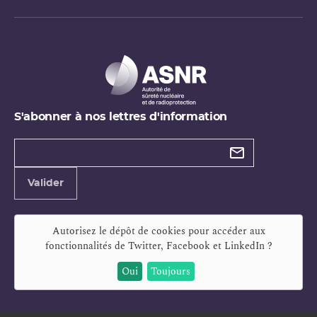
S'abonner à nos lettres d'information
Types de
newsletter
Adresse
Valider
e-
mail
Autorisez le dépôt de cookies pour accéder aux
fonctionnalités de
Twitter, Facebook et LinkedIn
?
Oui
Toujours