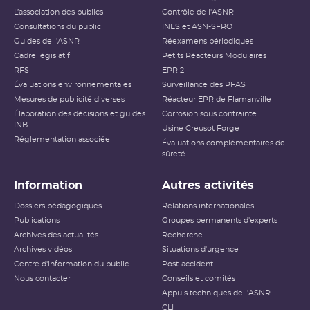
L’association des publics
Contrôle de l'ASNR
Consultations du public
INES et ASN-SFRO
Guides de l'ASNR
Réexamens périodiques
Cadre législatif
Petits Réacteurs Modulaires
RFS
EPR 2
Évaluations environnementales
Surveillance des PFAS
Mesures de publicité diverses
Réacteur EPR de Flamanville
Élaboration des décisions et guides
Corrosion sous contrainte
INB
Usine Creusot Forge
Réglementation associée
Évaluations complémentaires de
sûreté
Information
Autres activités
Dossiers pédagogiques
Relations internationales
Publications
Groupes permanents d'experts
Archives des actualités
Recherche
Archives vidéos
Situations d'urgence
Centre d'information du public
Post-accident
Nous contacter
Conseils et comités
Appuis techniques de l'ASNR
CLI