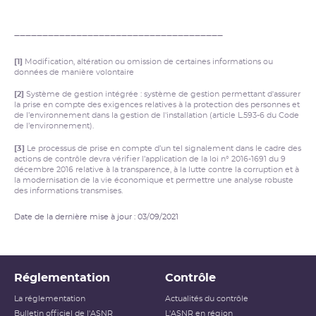
_____________________________________
[1]
Modification, altération ou omission de certaines informations ou
données de manière volontaire
[2]
Système de gestion intégrée : système de gestion permettant d'assurer
la prise en compte des exigences relatives à la protection des personnes et
de l’environnement dans la gestion de l'installation (article L.593-6 du Code
de l’environnement).
[3]
Le processus de prise en compte d’un tel signalement dans le cadre des
actions de contrôle devra vérifier l’application de la loi n° 2016-1691 du 9
décembre 2016 relative à la transparence, à la lutte contre la corruption et à
la modernisation de la vie économique et permettre une analyse robuste
des informations transmises.
Date de la dernière mise à jour : 03/09/2021
Réglementation
Contrôle
La réglementation
Actualités du contrôle
Bulletin officiel de l'ASNR
L'ASNR en région