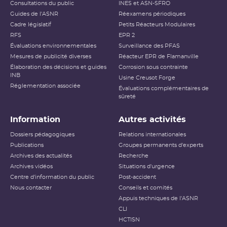
Consultations du public
INES et ASN-SFRO
Guides de l'ASNR
Réexamens périodiques
Cadre législatif
Petits Réacteurs Modulaires
RFS
EPR 2
Évaluations environnementales
Surveillance des PFAS
Mesures de publicité diverses
Réacteur EPR de Flamanville
Élaboration des décisions et guides
Corrosion sous contrainte
INB
Usine Creusot Forge
Réglementation associée
Évaluations complémentaires de
sûreté
Information
Autres activités
Dossiers pédagogiques
Relations internationales
Publications
Groupes permanents d'experts
Archives des actualités
Recherche
Archives vidéos
Situations d'urgence
Centre d'information du public
Post-accident
Nous contacter
Conseils et comités
Appuis techniques de l'ASNR
CLI
HCTISN