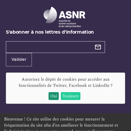
S'abonner à nos lettres d'information
Types de
newsletter
Adresse
Valider
e-
mail
Autorisez le dépôt de cookies pour accéder aux
fonctionnalités de
Twitter, Facebook et LinkedIn
?
Oui
Toujours
Bienvenue ! Ce site utilise des cookies pour mesurer la
fréquentation du site afin d’en améliorer le fonctionnement et
ESPACE PERSONNEL
OFFRES D'EMPLOI
SIGNALEMENT