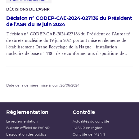
DÉCISIONS DE L'
ASNR
Décision n° CODEP-CAE-2024-027136 du Président
de l’ASN du 19 juin 2024
Décision n° CODEP-CAE-2024-027136 du Président de l’Autorité
de sûreté nucléaire du 19 juin 2024 portant mise en demeure de
l’établissement Orano Recyclage de la Hague – installation
nucléaire de base n° 118 - de se conformer aux dispositions de
l’article 2.5.1 de l’arrêté du 7 février 2012 modifié fixant les règles
générales relatives aux installations nucléaires de base en ce qui
concerne le barrage des Moulinets
Date de la dernière mise à jour : 20/06/2024
Réglementation
Contrôle
La réglementation
Actualités du contrôle
Bulletin officiel de l'ASNR
L'ASNR en région
L’association des publics
Contrôle de l'ASNR