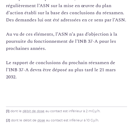
régulièrement l’ASN sur la mise en œuvre du plan
d’action établi sur la base des conclusions du réexamen.
Des demandes lui ont été adressées en ce sens par l’ASN.
Au vu de ces éléments, l’ASN n’a pas d’objection à la
poursuite du fonctionnement de l’INB 37-A pour les
prochaines années.
Le rapport de conclusions du prochain réexamen de
l’INB 37-A devra être déposé au plus tard le 21 mars
2032.
[1]
dont le
débit de dose
au contact est inférieur à 2 mGy/h.
[2]
dont le débit de
dose
au contact est inférieur à 10 Gy/h.