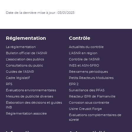
Date de la dernière mise à jour : 03/01/2023
Réglementation
Contrôle
La réglementation
Actualités du contrôle
Bulletin officiel de l'ASNR
L'ASNR en région
L’association des publics
Contrôle de l'ASNR
Consultations du public
INES et ASN-SFRO
Guides de l'ASNR
Réexamens périodiques
Cadre législatif
Petits Réacteurs Modulaires
RFS
EPR 2
Évaluations environnementales
Surveillance des PFAS
Mesures de publicité diverses
Réacteur EPR de Flamanville
Élaboration des décisions et guides
Corrosion sous contrainte
INB
Usine Creusot Forge
Réglementation associée
Évaluations complémentaires de
sûreté