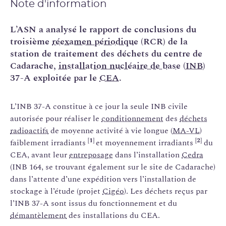
Note d'information
L’ASN a analysé le rapport de conclusions du
troisième
réexamen périodique
(RCR) de la
station de traitement des déchets du centre de
Cadarache,
installation nucléaire de base
(
INB
)
37-A exploitée par le
CEA
.
L’INB 37-A constitue à ce jour la seule INB civile
autorisée pour réaliser le
conditionnement
des
déchets
radioactifs
de moyenne activité à vie longue (
MA-VL
)
[1]
[2]
faiblement irradiants
et moyennement irradiants
du
CEA, avant leur
entreposage
dans l’installation
Cedra
(INB 164, se trouvant également sur le site de Cadarache)
dans l’attente d’une expédition vers l’installation de
stockage à l’étude (projet
Cigéo
). Les déchets reçus par
l’INB 37-A sont issus du fonctionnement et du
démantèlement
des installations du CEA.