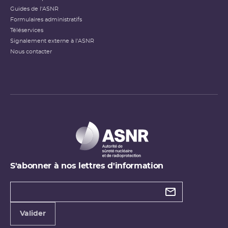
Guides de l'ASNR
Formulaires administratifs
Téléservices
Signalement externe à l'ASNR
Nous contacter
S'abonner à nos lettres d'information
Types de
newsletter
Adresse
Valider
e-
mail