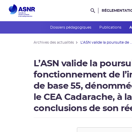
RÉGLEMENTATI
Rechercher dans l
Dossiers pédagogiques
Publications
A
Archives des actualités
L’ASN valide la poursuite de ..
L’ASN valide la poursu
fonctionnement de l’in
de base 55, dénommée
le CEA Cadarache, à la
conclusions de son r