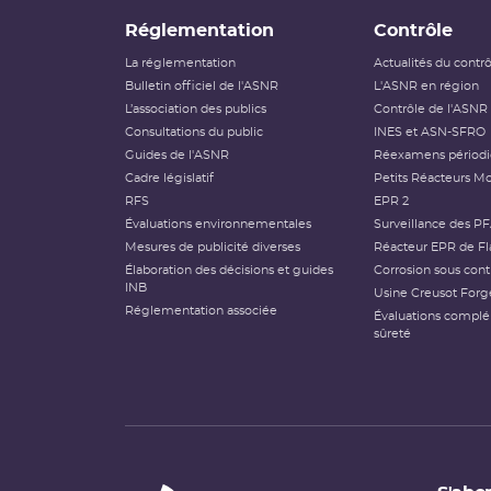
Réglementation
Contrôle
La réglementation
Actualités du contr
Bulletin officiel de l'ASNR
L'ASNR en région
L’association des publics
Contrôle de l'ASNR
Consultations du public
INES et ASN-SFRO
Guides de l'ASNR
Réexamens périod
Cadre législatif
Petits Réacteurs Mo
RFS
EPR 2
Évaluations environnementales
Surveillance des P
Mesures de publicité diverses
Réacteur EPR de Fl
Élaboration des décisions et guides
Corrosion sous cont
INB
Usine Creusot Forg
Réglementation associée
Évaluations compl
sûreté