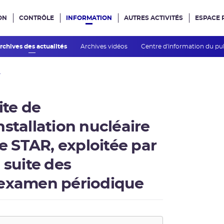
ON
CONTRÔLE
INFORMATION
AUTRES ACTIVITÉS
ESPACE 
e site
rchives des actualités
Archives vidéos
Centre d'information du pu
.
ite de
stallation nucléaire
 STAR, exploitée par
 suite des
éexamen périodique