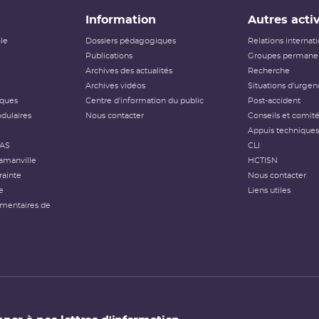
Information
Autres activ
ôle
Dossiers pédagogiques
Relations internat
Publications
Groupes permanen
Archives des actualités
Recherche
Archives vidéos
Situations d'urgen
iques
Centre d'information du public
Post-accident
dulaires
Nous contacter
Conseils et comit
Appuis techniques
FAS
CLI
amanville
HCTISN
rainte
Nous contacter
e
Liens utiles
émentaires de