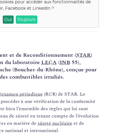
cookies pour accéder aux fonctionnalités de
er, Facebook et LinkedIn
?
Oui
Toujours
ment et de Reconditionnement (
STAR
)
on du laboratoire
LECA
(
INB
55),
rache (Bouches-du-Rhône), conçue pour
 des combustibles irradiés.
éexamen périodique
(RCR) de STAR. Le
 procéder à une vérification de la conformité
ecte bien l’ensemble des règles qui lui sont
iveau de sûreté en tenant compte de l’évolution
nces en matière de
sûreté nucléaire
et de
ce national et international.