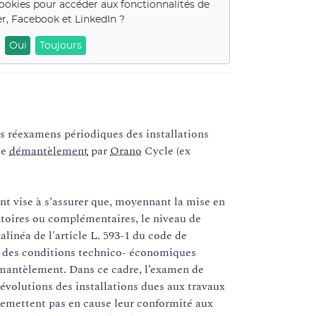
cookies pour accéder aux fonctionnalités de
er, Facebook et LinkedIn
?
Oui
Toujours
s réexamens périodiques des installations
de
démantèlement
par
Orano
Cycle (ex
t vise à s’assurer que, moyennant la mise en
atoires ou complémentaires, le niveau de
linéa de l'article L. 593-1 du code de
ns des conditions technico- économiques
émantèlement. Dans ce cadre, l’examen de
évolutions des installations dues aux travaux
remettent pas en cause leur conformité aux