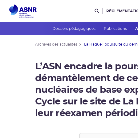
RÉGLEMENTATI
Rechercher dans l
Dossiers pédagogiques
Publications
A
Archives des actualités
La Hague : poursuite du dé
L’ASN encadre la pour
démantèlement de cert
nucléaires de base ex
Cycle sur le site de La
leur réexamen périod