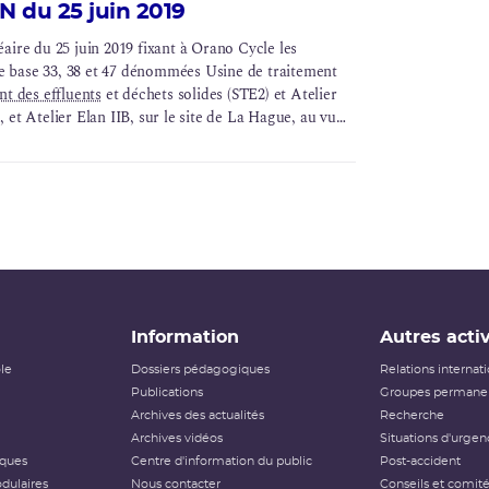
N du 25 juin 2019
aire du 25 juin 2019 fixant à Orano Cycle les
 de base 33, 38 et 47 dénommées Usine de traitement
nt des effluents
et déchets solides (STE2) et Atelier
), et Atelier Elan IIB, sur le site de La Hague, au vu
Information
Autres activ
ôle
Dossiers pédagogiques
Relations internat
Publications
Groupes permanen
Archives des actualités
Recherche
Archives vidéos
Situations d'urgen
iques
Centre d'information du public
Post-accident
dulaires
Nous contacter
Conseils et comit