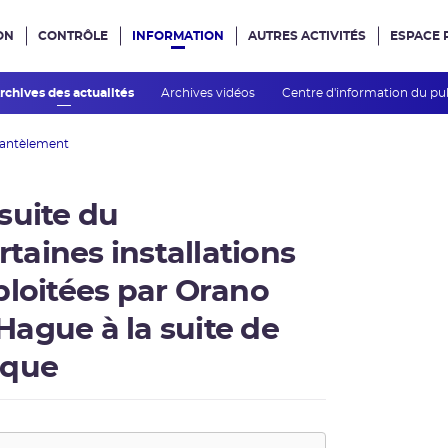
ON
CONTRÔLE
INFORMATION
AUTRES ACTIVITÉS
ESPACE 
e site
rchives des actualités
Archives vidéos
Centre d'information du pu
mantèlement
suite du
aines installations
ploitées par Orano
 Hague à la suite de
ique