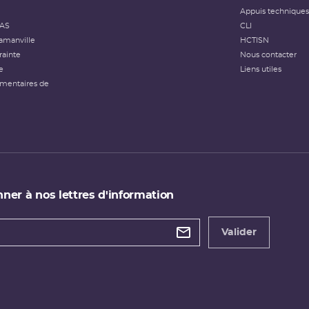
Appuis techniques
FAS
CLI
amanville
HCTISN
rainte
Nous contacter
e
Liens utiles
émentaires de
ner à nos lettres d'information
 de
etter
Valider
e