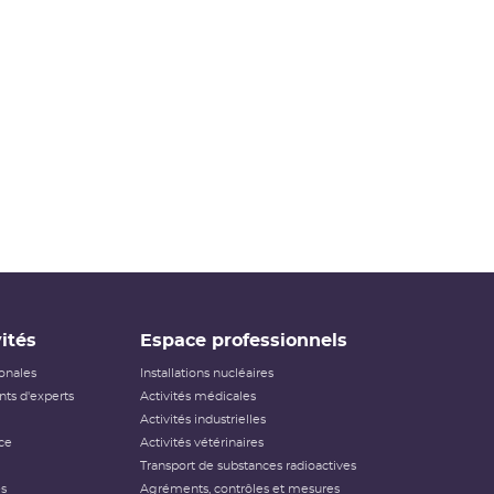
ités
Espace professionnels
ionales
Installations nucléaires
ts d'experts
Activités médicales
Activités industrielles
ce
Activités vétérinaires
Transport de substances radioactives
és
Agréments, contrôles et mesures