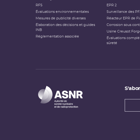
RFS
EPR 2
Évaluations environnementales
Surveillance des P
Mesures de publicité diverses
Réacteur EPR de Fl
Élaboration des décisions et guides
Corrosion sous cont
INB
Usine Creusot Forg
Réglementation associée
Évaluations compl
sûreté
S'abon
Types
newsl
Adress
e-
mail