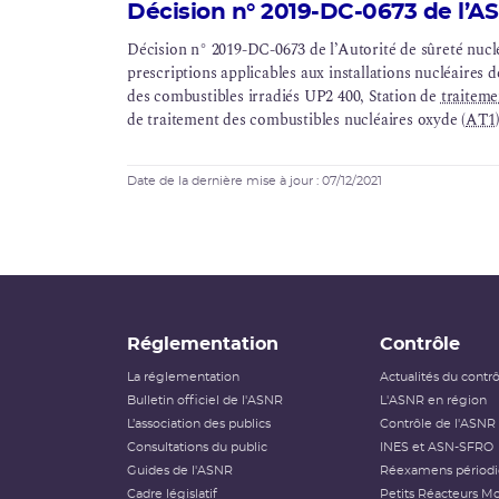
Décision n° 2019-DC-0673 de l’AS
Décision n° 2019-DC-0673 de l’Autorité de sûreté nuclé
prescriptions applicables aux installations nucléaires
des combustibles irradiés UP2 400, Station de
traiteme
de traitement des combustibles nucléaires oxyde (
AT1
des conclusions de leur
réexamen périodique
Date de la dernière mise à jour : 07/12/2021
Réglementation
Contrôle
La réglementation
Actualités du contr
Bulletin officiel de l'ASNR
L'ASNR en région
L’association des publics
Contrôle de l'ASNR
Consultations du public
INES et ASN-SFRO
Guides de l'ASNR
Réexamens périod
Cadre législatif
Petits Réacteurs Mo