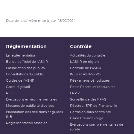
Date de la dernière mise à jour : 15/07/2024
Réglementation
Contrôle
La réglementation
Actualités du contrôle
Bulletin officiel de l'ASNR
L'ASNR en région
L’association des publics
Contrôle de l'ASNR
Consultations du public
INES et ASN-SFRO
Guides de l'ASNR
Réexamens périodiques
Cadre législatif
Petits Réacteurs Modulaires
RFS
EPR 2
Évaluations environnementales
Surveillance des PFAS
Mesures de publicité diverses
Réacteur EPR de Flamanville
Élaboration des décisions et guides
Corrosion sous contrainte
INB
Usine Creusot Forge
Réglementation associée
Évaluations complémentaires de
sûreté