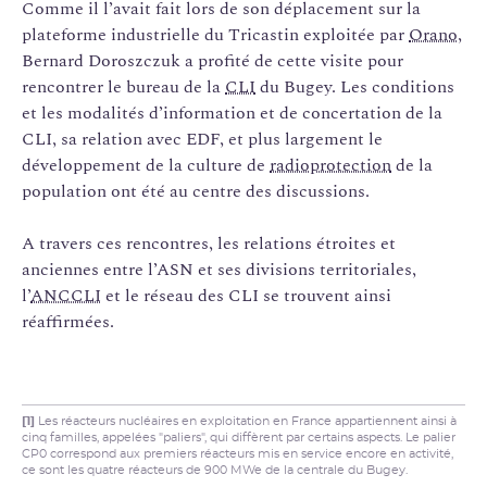
Comme il l’avait fait lors de son déplacement sur la
plateforme industrielle du Tricastin exploitée par
Orano
,
Bernard Doroszczuk a profité de cette visite pour
rencontrer le bureau de la
CLI
du Bugey. Les conditions
et les modalités d’information et de concertation de la
CLI, sa relation avec EDF, et plus largement le
développement de la culture de
radioprotection
de la
population ont été au centre des discussions.
A travers ces rencontres, les relations étroites et
anciennes entre l’ASN et ses divisions territoriales,
l’
ANCCLI
et le réseau des CLI se trouvent ainsi
réaffirmées.
[1]
Les réacteurs nucléaires en exploitation en France appartiennent ainsi à
cinq familles, appelées "paliers", qui diffèrent par certains aspects. Le palier
CP0 correspond aux premiers réacteurs mis en service encore en activité,
ce sont les quatre réacteurs de 900 MWe de la centrale du Bugey.