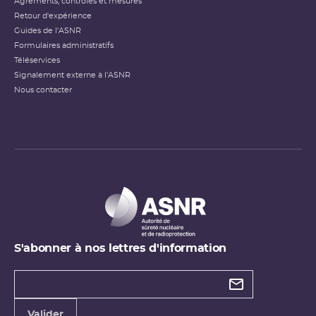
Agréments, contrôles et mesures
Retour d'expérience
Guides de l'ASNR
Formulaires administratifs
Téléservices
Signalement externe à l'ASNR
Nous contacter
S'abonner à nos lettres d'information
Types de
newsletter
Adresse
Valider