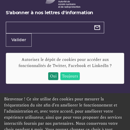
S'abonner à nos lettres d'information
Types de
newsletter
Adresse
Valider
e-
mail
Autorisez le dépôt de cookies pour accéder aux
fonctionnalités de
Twitter, Facebook et LinkedIn
?
Oui
Toujours
Bienvenue ! Ce site utilise des cookies pour mesurer la
fréquentation du site afin d’en améliorer le fonctionnement et
ESPACE PERSONNEL
OFFRES D'EMPLOI
SIGNALEMENT
l’administration et, avec votre accord, pour améliorer votre
TÉLÉSERVICES
PLAN DU SITE
LEXIQUE
expérience utilisateur, ainsi que pour vous proposer des services
interactifs fournis par nos partenaires. Nous conservons votre
ACCESSIBILITÉ
POLITIQUE DE CONFIDENTIALITÉ
choix pendant 6 mois. Vous pouvez changer ce choix à tout