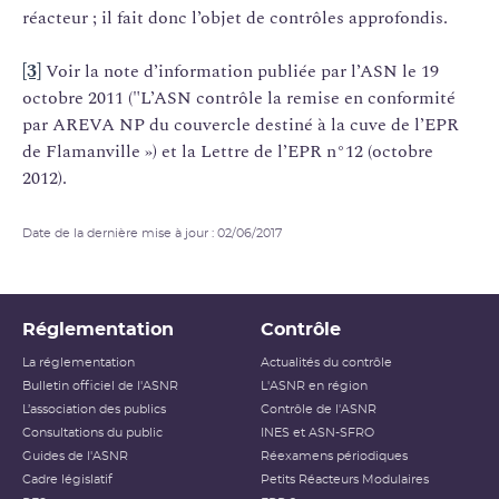
réacteur ; il fait donc l’objet de contrôles approfondis.
[3]
Voir la note d’information publiée par l’ASN le 19
octobre 2011 ("L’ASN contrôle la remise en conformité
par AREVA NP du couvercle destiné à la cuve de l’EPR
de Flamanville ») et la Lettre de l’EPR n°12 (octobre
2012).
Date de la dernière mise à jour : 02/06/2017
Réglementation
Contrôle
La réglementation
Actualités du contrôle
Bulletin officiel de l'ASNR
L'ASNR en région
L’association des publics
Contrôle de l'ASNR
Consultations du public
INES et ASN-SFRO
Guides de l'ASNR
Réexamens périodiques
Cadre législatif
Petits Réacteurs Modulaires