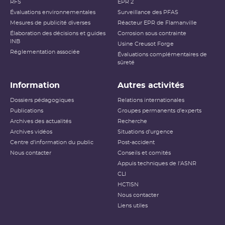
RFS
EPR 2
Évaluations environnementales
Surveillance des PFAS
Mesures de publicité diverses
Réacteur EPR de Flamanville
Élaboration des décisions et guides
Corrosion sous contrainte
INB
Usine Creusot Forge
Réglementation associée
Évaluations complémentaires de
sûreté
Information
Autres activités
Dossiers pédagogiques
Relations internationales
Publications
Groupes permanents d'experts
Archives des actualités
Recherche
Archives vidéos
Situations d'urgence
Centre d'information du public
Post-accident
Nous contacter
Conseils et comités
Appuis techniques de l'ASNR
CLI
HCTISN
Nous contacter
Liens utiles