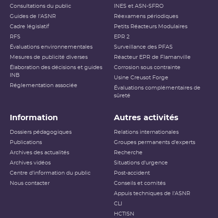
Consultations du public
INES et ASN-SFRO
Guides de l'ASNR
Réexamens périodiques
Cadre législatif
Petits Réacteurs Modulaires
RFS
EPR 2
Évaluations environnementales
Surveillance des PFAS
Mesures de publicité diverses
Réacteur EPR de Flamanville
Élaboration des décisions et guides
Corrosion sous contrainte
INB
Usine Creusot Forge
Réglementation associée
Évaluations complémentaires de
sûreté
Information
Autres activités
Dossiers pédagogiques
Relations internationales
Publications
Groupes permanents d'experts
Archives des actualités
Recherche
Archives vidéos
Situations d'urgence
Centre d'information du public
Post-accident
Nous contacter
Conseils et comités
Appuis techniques de l'ASNR
CLI
HCTISN