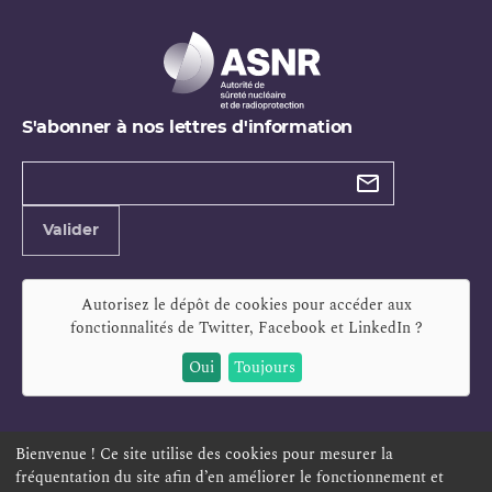
S'abonner à nos lettres d'information
Types de
newsletter
Adresse
Valider
e-
mail
Autorisez le dépôt de cookies pour accéder aux
fonctionnalités de
Twitter, Facebook et LinkedIn
?
Oui
Toujours
Bienvenue ! Ce site utilise des cookies pour mesurer la
fréquentation du site afin d’en améliorer le fonctionnement et
ESPACE PERSONNEL
OFFRES D'EMPLOI
SIGNALEMENT