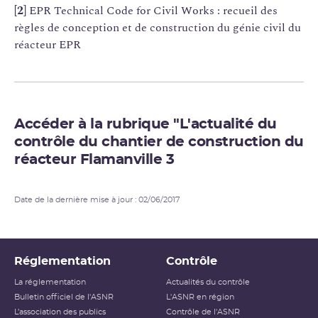
[2]
EPR Technical Code for Civil Works : recueil des
règles de conception et de construction du génie civil du
réacteur EPR
Accéder à la rubrique "L'actualité du
contrôle du chantier de construction du
réacteur Flamanville 3
Date de la dernière mise à jour : 02/06/2017
Réglementation
Contrôle
La réglementation
Actualités du contrôle
Bulletin officiel de l'ASNR
L'ASNR en région
L’association des publics
Contrôle de l'ASNR