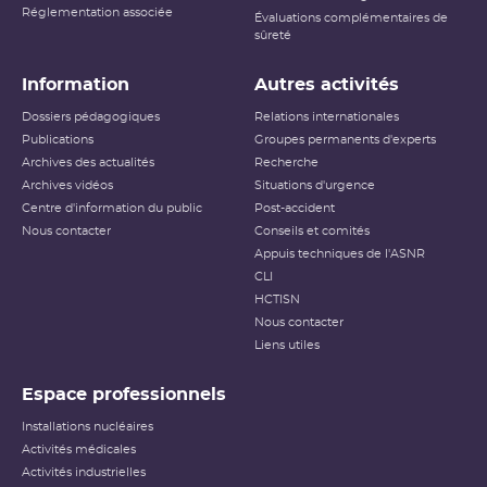
Réglementation associée
Évaluations complémentaires de
sûreté
Information
Autres activités
Dossiers pédagogiques
Relations internationales
Publications
Groupes permanents d'experts
Archives des actualités
Recherche
Archives vidéos
Situations d'urgence
Centre d'information du public
Post-accident
Nous contacter
Conseils et comités
Appuis techniques de l'ASNR
CLI
HCTISN
Nous contacter
Liens utiles
Espace professionnels
Installations nucléaires
Activités médicales
Activités industrielles