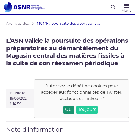
Recherche
Menu
Archives des actualités
MCMF : poursuite des opérations ...
L’ASN valide la poursuite des opérations
préparatoires au démantèlement du
Magasin central des matières fissiles à
la suite de son réexamen périodique
Autorisez le dépôt de cookies pour
accéder aux fonctionnalités de
Twitter,
Publié le
Facebook et LinkedIn
?
16/06/2021
à 14:59
Oui
Toujours
Note d'information