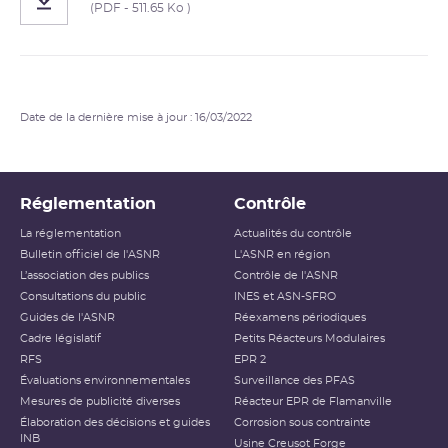
(PDF - 511.65 Ko )
Date de la dernière mise à jour : 16/03/2022
Réglementation
Contrôle
La réglementation
Actualités du contrôle
Bulletin officiel de l'ASNR
L'ASNR en région
L’association des publics
Contrôle de l'ASNR
Consultations du public
INES et ASN-SFRO
Guides de l'ASNR
Réexamens périodiques
Cadre législatif
Petits Réacteurs Modulaires
RFS
EPR 2
Évaluations environnementales
Surveillance des PFAS
Mesures de publicité diverses
Réacteur EPR de Flamanville
Élaboration des décisions et guides
Corrosion sous contrainte
INB
Usine Creusot Forge