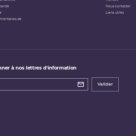
rainte
Nous contacter
e
Liens utiles
émentaires de
ner à nos lettres d'information
 de
etter
Valider
e