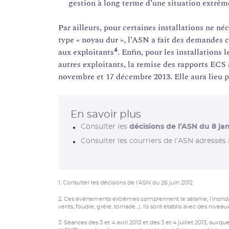
gestion à long terme d’une situation extrêm
Par ailleurs, pour certaines installations ne né
type « noyau dur », l’ASN a fait des demandes
4
aux exploitants
. Enfin, pour les installations 
autres exploitants, la remise des rapports ECS a
novembre et 17 décembre 2013. Elle aura lieu p
En savoir plus
Consulter les
décisions de l’ASN du 8 jan
Consulter les courriers de l’ASN adressés
1. Consulter les décisions de l’ASN du 26 juin 2012
2. Ces événements extrêmes comprennent le séisme, l’inondati
vents, foudre, grêle, tornade...). Ils sont établis avec des ni
3. Séances des 3 et 4 avril 2013 et des 3 et 4 juillet 2013, auxque