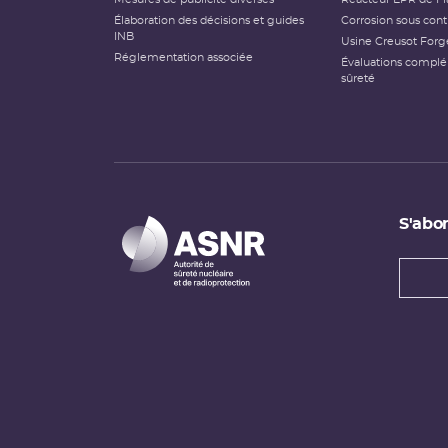
Élaboration des décisions et guides
Corrosion sous cont
INB
Usine Creusot Forg
Réglementation associée
Évaluations compl
sûreté
S'abon
Types
newsl
Adress
e-
mail