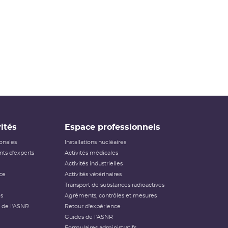
ités
Espace professionnels
ionales
Installations nucléaires
ts d'experts
Activités médicales
Activités industrielles
ce
Activités vétérinaires
Transport de substances radioactives
és
Agréments, contrôles et mesures
 de l'ASNR
Retour d'expérience
Guides de l'ASNR
Formulaires administratifs