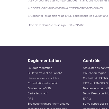
(
ASND
) pour les sites comportant des installations nucléaires 
4. CODEP-DRC-2015-002328 et CODEP-DRC-2015-001483
5. Consulter les décisions de l'ASN concernant les évaluatio
Date de la dernière mise à jour : 03/09/2021
Réglementation
Contrôle
La réglementation
Actualités du contr
Bulletin officiel de l'ASNR
L'ASNR en région
L’association des publics
Contrôle de l'ASNR
Consultations du public
INES et ASN-SFRO
Guides de l'ASNR
Réexamens périod
Cadre législatif
Petits Réacteurs Mo
RFS
EPR 2
Évaluations environnementales
Surveillance des P
Mesures de publicité diverses
Réacteur EPR de Fl