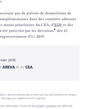
e.
cessitant pas de prévoir de dispositions de
 complémentaires dans des courriers adressés
les moins prioritaires du CEA, d’
EDF
et des
5
 été prescrite par les décisions
des 21
rogressivement d’ici 2019.
vier 2015
 à
AREVA
et au
CEA
on, les températures extrêmes, les précipitations (neige,
veaux d’exigence notablement majorés.
lles participait l’Autorité de
sûreté nucléaire
de défense