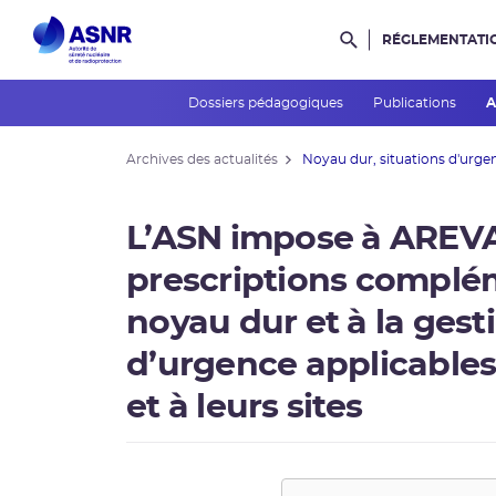
RÉGLEMENTATI
Rechercher dans l
Dossiers pédagogiques
Publications
A
Archives des actualités
Noyau dur, situations d'urgenc
L’ASN impose à AREVA
prescriptions complém
noyau dur et à la gest
d’urgence applicables 
et à leurs sites