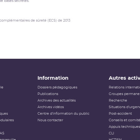
de bases secrètes.
ns complémentaires de sûreté (ECS) de 2013
Information
Autres activ
ôle
Dossiers pédagogiques
Relations internat
Publications
Groupes permanen
Archives des actualités
Recherche
Archives vidéos
Situations d'urgen
iques
Centre d'information du public
Post-accident
dulaires
Nous contacter
Conseils et comit
Appuis techniques
FAS
CLI
amanville
HCTISN