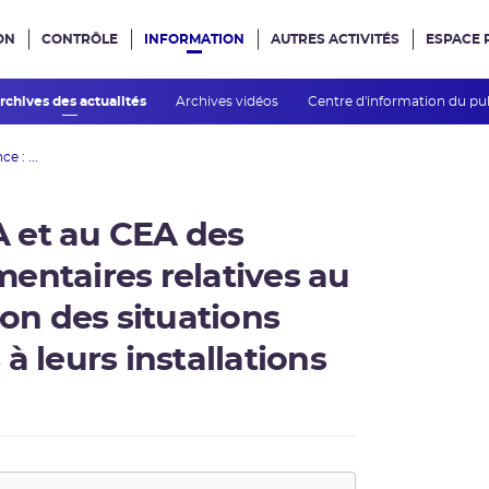
ON
CONTRÔLE
INFORMATION
AUTRES ACTIVITÉS
ESPACE 
e site
rchives des actualités
Archives vidéos
Centre d'information du pu
e : ...
 et au CEA des
entaires relatives au
ion des situations
à leurs installations