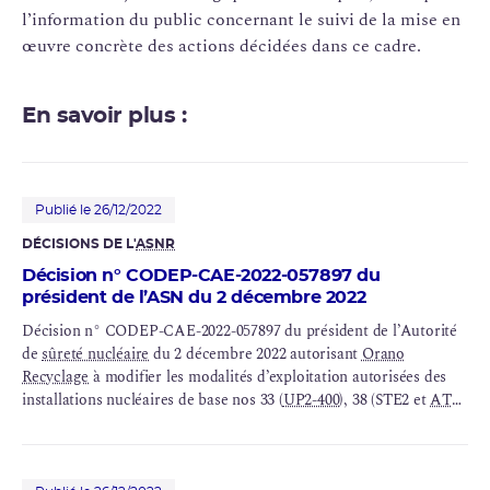
l’information du public concernant le suivi de la mise en
œuvre concrète des actions décidées dans ce cadre.
En savoir plus :
Publié le 26/12/2022
DÉCISIONS DE L'
ASNR
Décision n° CODEP-CAE-2022-057897 du
président de l’ASN du 2 décembre 2022
Décision n° CODEP-CAE-2022-057897 du président de l’Autorité
de
sûreté nucléaire
du 2 décembre 2022 autorisant
Orano
Recyclage
à modifier les modalités d’exploitation autorisées des
installations nucléaires de base nos 33 (
UP2-400
), 38 (STE2 et
AT1
),
47 (
ELAN II B
), 80 (
HAO
), 116 (
UP3-A
), 117 (
UP2-800
) et 118
(station de
traitement des effluents
STE3).