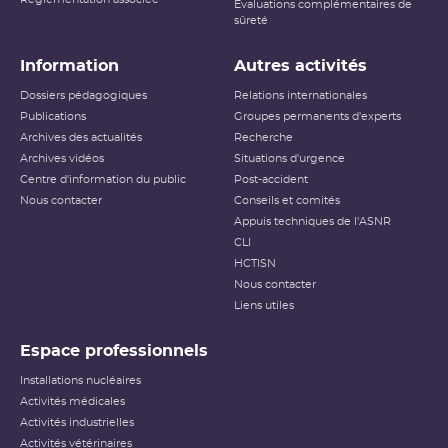
Évaluations complémentaires de
sûreté
Information
Autres activités
Dossiers pédagogiques
Relations internationales
Publications
Groupes permanents d'experts
Archives des actualités
Recherche
Archives vidéos
Situations d'urgence
Centre d'information du public
Post-accident
Nous contacter
Conseils et comités
Appuis techniques de l'ASNR
CLI
HCTISN
Nous contacter
Liens utiles
Espace professionnels
Installations nucléaires
Activités médicales
Activités industrielles
Activités vétérinaires