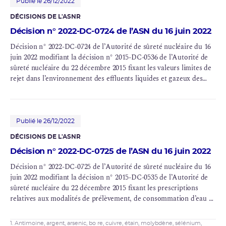
Publié le 26/12/2022
DÉCISIONS DE L'ASNR
Décision n° 2022-DC-0724 de l’ASN du 16 juin 2022
Décision n° 2022-DC-0724 de l’Autorité de sûreté nucléaire du 16
juin 2022 modifiant la décision n° 2015-DC-0536 de l’Autorité de
sûreté nucléaire du 22 décembre 2015 fixant les valeurs limites de
rejet dans l’environnement des effluents liquides et gazeux des
installations nucléaires de base nos 33 (UP2-400), 38 (STE2 et AT1),
47 (ELAN II B), 80 (HAO), 116 (UP3-A), 117 (UP2-800) et 118
(STE3) exploitées par
AREVA
NC sur le site de La Hague
(département de la Manche).
Publié le 26/12/2022
DÉCISIONS DE L'ASNR
Décision n° 2022-DC-0725 de l’ASN du 16 juin 2022
Décision n° 2022-DC-0725 de l’Autorité de sûreté nucléaire du 16
juin 2022 modifiant la décision n° 2015-DC-0535 de l’Autorité de
sûreté nucléaire du 22 décembre 2015 fixant les prescriptions
relatives aux modalités de prélèvement, de consommation d’eau et
de rejet dans l’environnement des effluents liquides et gazeux des
installations nucléaires de base
1. Antimoine, argent, arsenic, bo re, cuivre, étain, molybdène, sélénium,