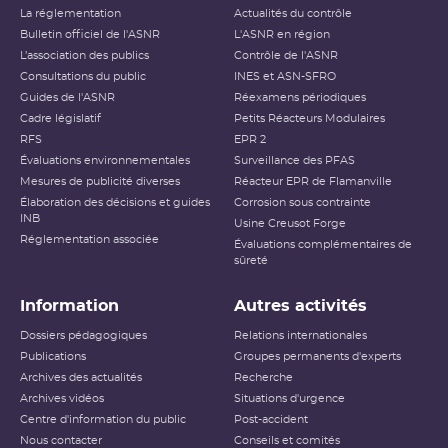
La réglementation
Actualités du contrôle
Bulletin officiel de l'ASNR
L'ASNR en région
L’association des publics
Contrôle de l'ASNR
Consultations du public
INES et ASN-SFRO
Guides de l'ASNR
Réexamens périodiques
Cadre législatif
Petits Réacteurs Modulaires
RFS
EPR 2
Évaluations environnementales
Surveillance des PFAS
Mesures de publicité diverses
Réacteur EPR de Flamanville
Élaboration des décisions et guides
Corrosion sous contrainte
INB
Usine Creusot Forge
Réglementation associée
Évaluations complémentaires de
sûreté
Information
Autres activités
Dossiers pédagogiques
Relations internationales
Publications
Groupes permanents d'experts
Archives des actualités
Recherche
Archives vidéos
Situations d'urgence
Centre d'information du public
Post-accident
Nous contacter
Conseils et comités