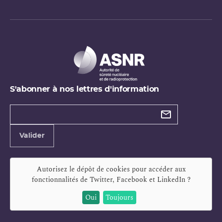
S'abonner à nos lettres d'information
Types de
newsletter
Adresse
Valider
e-
mail
Autorisez le dépôt de cookies pour accéder aux
fonctionnalités de
Twitter, Facebook et LinkedIn
?
Oui
Toujours