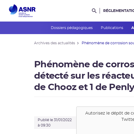
RÉGLEMENTATI
Rechercher dans l
Dossiers pédagogiques
Publications
A
Archives des actualités
Phénomène de corrosion sous
Phénomène de corrosi
détecté sur les réacteu
de Chooz et 1 de Penl
Autorisez le dépôt de c
Twitt
Publié le 31/01/2022
à 09:30