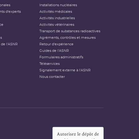
ionales
Installations nucléaires
ts d'experts
Activités médicales
Activités industrielles
ce
Activités vétérinaires
Transport de substances radioactives
és
Agréments, contrôles et mesures
 de l'ASNR
Retour d'expérience
Guides de l'ASNR
Formulaires administratifs
Téléservices
Signalement externe à l'ASNR
Nous contacter
Autorisez le dépôt de