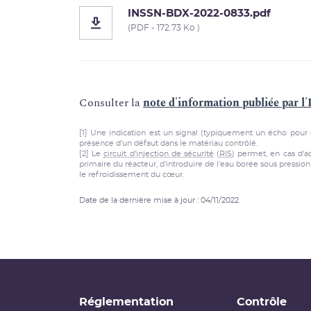
INSSN-BDX-2022-0833.pdf
(PDF - 172.73 Ko )
Consulter la
note d'information publiée par l
[1] Une indication est un signal (typiquement un écho pour 
présence d’un défaut dans le matériau contrôlé.
[2] Le
circuit d’injection de sécurité
(
RIS
) permet, en cas d'a
primaire du réacteur, d'introduire de l'eau borée sous pression 
le refroidissement du cœur.
Date de la dernière mise à jour : 04/11/2022
Réglementation
Contrôle