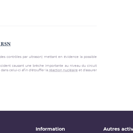
'IRSN
des contrôles par ultrason) mettant en évidence la possible
ccident causant une brèche importante au niveau du circuit
dans celui-ci afin d'étouffer la
réaction nucléaire
et d'assurer
Information
Autres activ