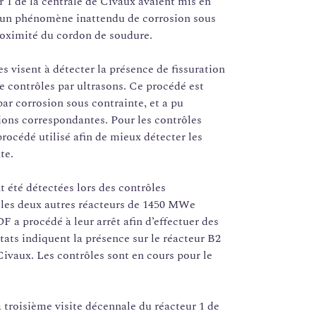
r 1 de la centrale de Civaux avaient mis en
 d’un phénomène inattendu de corrosion sous
proximité du cordon de soudure.
es visent à détecter la présence de fissuration
 contrôles par ultrasons. Ce procédé est
ar corrosion sous contrainte, et a pu
ions correspondantes. Pour les contrôles
océdé utilisé afin de mieux détecter les
te.
 été détectées lors des contrôles
 les deux autres réacteurs de 1450 MWe
F a procédé à leur arrêt afin d’effectuer des
ats indiquent la présence sur le réacteur B2
 Civaux. Les contrôles sont en cours pour le
 troisième visite décennale du réacteur 1 de