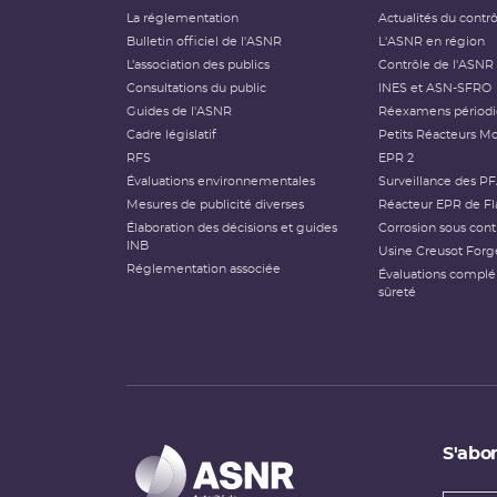
La réglementation
Actualités du contr
Bulletin officiel de l'ASNR
L'ASNR en région
L’association des publics
Contrôle de l'ASNR
Consultations du public
INES et ASN-SFRO
Guides de l'ASNR
Réexamens périod
Cadre législatif
Petits Réacteurs Mo
RFS
EPR 2
Évaluations environnementales
Surveillance des P
Mesures de publicité diverses
Réacteur EPR de Fl
Élaboration des décisions et guides
Corrosion sous cont
INB
Usine Creusot Forg
Réglementation associée
Évaluations compl
sûreté
S'abon
Types