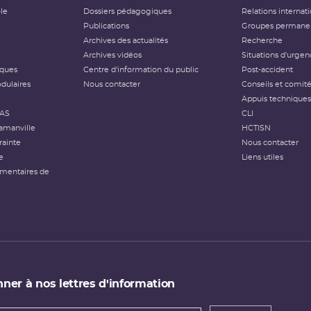
ôle
Dossiers pédagogiques
Relations internat
Publications
Groupes permanen
Archives des actualités
Recherche
Archives vidéos
Situations d'urgen
iques
Centre d'information du public
Post-accident
dulaires
Nous contacter
Conseils et comit
Appuis techniques
FAS
CLI
amanville
HCTISN
rainte
Nous contacter
e
Liens utiles
émentaires de
ner à nos lettres d'information
 de