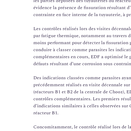
les parties déposées des tuyauteries du réacteu
évidence la présence de fissuration résultant
contrainte en face interne de la tuyauterie, à 
Les contrôles réalisés lors des visites décennal
par fatigue thermique, notamment au travers de
moins performant pour détecter la fissuration p
conduire à classer comme parasites les indicat
complémentaires en cours, EDF a optimisé le pr
défauts résultant d’une corrosion sous contrain
Des indications classées comme parasites ayant
précédemment réalisés en visite décennale sur
(réacteurs B1 et B2 de la centrale de Chooz), ED
contrôles complémentaires. Les premiers résult
d’indications similaires à celles observées sur
réacteur B1.
Concomitamment, le contrôle réalisé lors de la