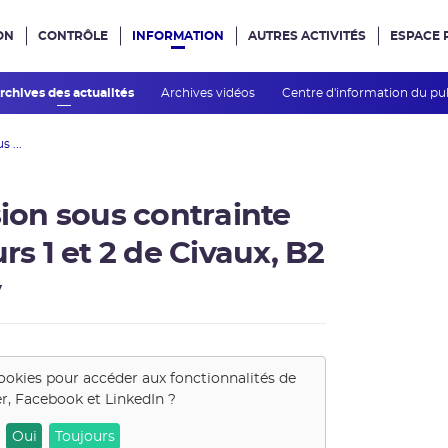
ON
CONTRÔLE
INFORMATION
AUTRES ACTIVITÉS
ESPACE 
e site
rchives des actualités
Archives vidéos
Centre d'information du pu
 ...
on sous contrainte
rs 1 et 2 de Civaux, B2
y
ookies pour accéder aux fonctionnalités de
er, Facebook et LinkedIn
?
Oui
Toujours