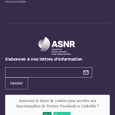
Nous contacter
S'abonner à nos lettres d'information
Types de
newsletter
Adresse
Valider
e-
mail
Autorisez le dépôt de cookies pour accéder aux
fonctionnalités de
Twitter, Facebook et LinkedIn
?