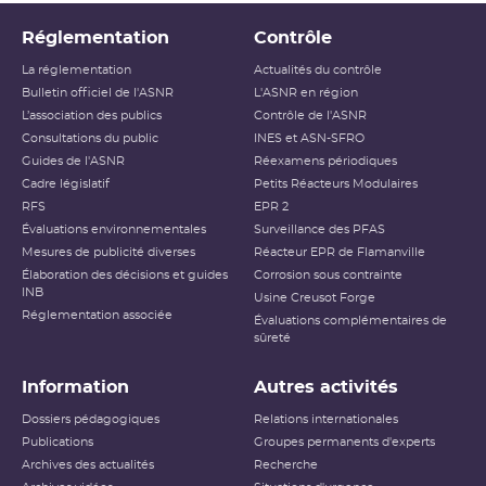
Réglementation
Contrôle
La réglementation
Actualités du contrôle
Bulletin officiel de l'ASNR
L'ASNR en région
L’association des publics
Contrôle de l'ASNR
Consultations du public
INES et ASN-SFRO
Guides de l'ASNR
Réexamens périodiques
Cadre législatif
Petits Réacteurs Modulaires
RFS
EPR 2
Évaluations environnementales
Surveillance des PFAS
Mesures de publicité diverses
Réacteur EPR de Flamanville
Élaboration des décisions et guides
Corrosion sous contrainte
INB
Usine Creusot Forge
Réglementation associée
Évaluations complémentaires de
sûreté
Information
Autres activités
Dossiers pédagogiques
Relations internationales
Publications
Groupes permanents d'experts
Archives des actualités
Recherche