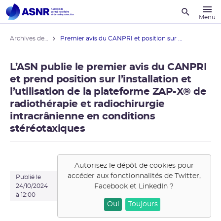
Recherche
Menu
Archives des actualités
Premier avis du CANPRI et position sur ...
L’ASN publie le premier avis du CANPRI
et prend position sur l’installation et
l’utilisation de la plateforme ZAP-X® de
radiothérapie et radiochirurgie
intracrânienne en conditions
stéréotaxiques
Autorisez le dépôt de cookies pour
accéder aux fonctionnalités de
Twitter,
Publié le
Facebook et LinkedIn
?
24/10/2024
à 12:00
Oui
Toujours