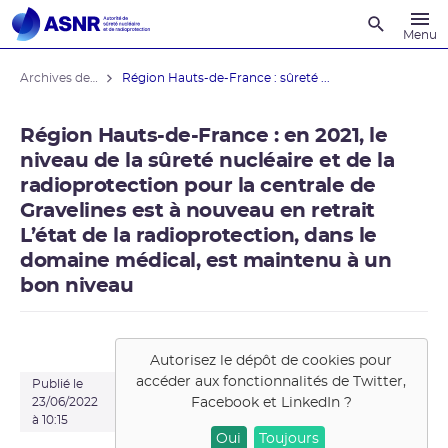
Recherche
Menu
Archives des actualités
Région Hauts-de-France : sûreté ...
Région Hauts-de-France : en 2021, le
niveau de la sûreté nucléaire et de la
radioprotection pour la centrale de
Gravelines est à nouveau en retrait
L’état de la radioprotection, dans le
domaine médical, est maintenu à un
bon niveau
Autorisez le dépôt de cookies pour
accéder aux fonctionnalités de
Twitter,
Publié le
Facebook et LinkedIn
?
23/06/2022
à 10:15
Oui
Toujours