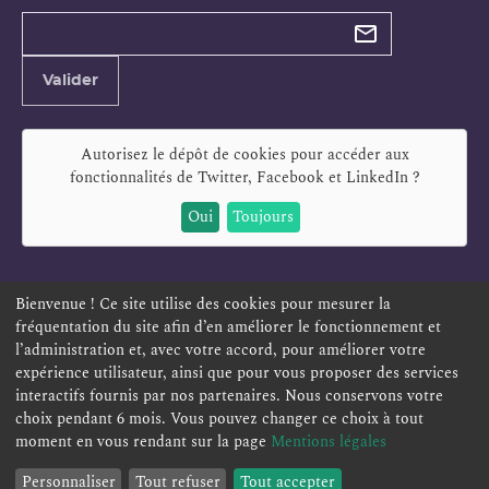
Types de
newsletter
Adresse
Valider
e-
mail
Autorisez le dépôt de cookies pour accéder aux
fonctionnalités de
Twitter, Facebook et LinkedIn
?
Oui
Toujours
Bienvenue ! Ce site utilise des cookies pour mesurer la
fréquentation du site afin d’en améliorer le fonctionnement et
ESPACE PERSONNEL
OFFRES D'EMPLOI
SIGNALEMENT
l’administration et, avec votre accord, pour améliorer votre
TÉLÉSERVICES
PLAN DU SITE
LEXIQUE
expérience utilisateur, ainsi que pour vous proposer des services
ACCESSIBILITÉ
POLITIQUE DE CONFIDENTIALITÉ
interactifs fournis par nos partenaires. Nous conservons votre
choix pendant 6 mois. Vous pouvez changer ce choix à tout
MENTIONS LÉGALES
CONTACT
moment en vous rendant sur la page
Mentions légales
Personnaliser
Tout refuser
Tout accepter