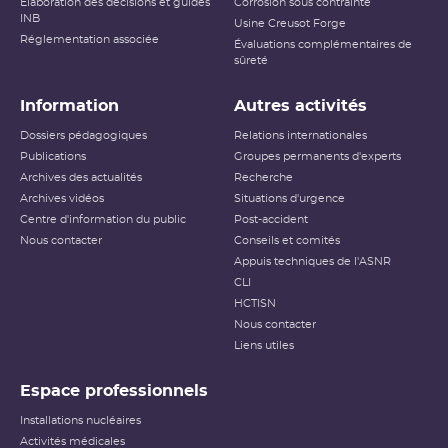
Élaboration des décisions et guides
Corrosion sous contrainte
INB
Usine Creusot Forge
Réglementation associée
Évaluations complémentaires de
sûreté
Information
Autres activités
Dossiers pédagogiques
Relations internationales
Publications
Groupes permanents d'experts
Archives des actualités
Recherche
Archives vidéos
Situations d'urgence
Centre d'information du public
Post-accident
Nous contacter
Conseils et comités
Appuis techniques de l'ASNR
CLI
HCTISN
Nous contacter
Liens utiles
Espace professionnels
Installations nucléaires
Activités médicales