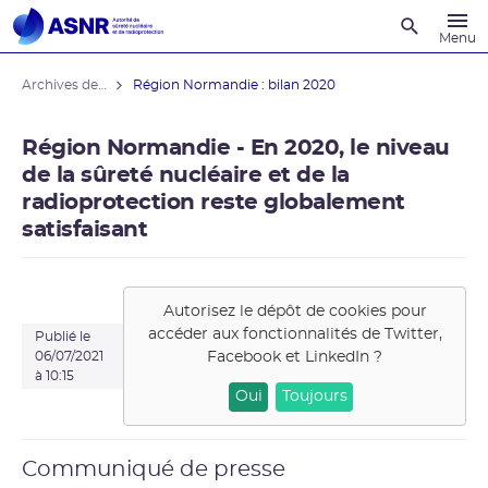
Recherche
Menu
Archives des actualités
Région Normandie : bilan 2020
Région Normandie - En 2020, le niveau
de la sûreté nucléaire et de la
radioprotection reste globalement
satisfaisant
Autorisez le dépôt de cookies pour
accéder aux fonctionnalités de
Twitter,
Publié le
Facebook et LinkedIn
?
06/07/2021
à 10:15
Oui
Toujours
Communiqué de presse