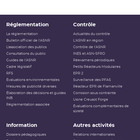
Réglementation
Contrôle
La réglementation
Actualités du contrôle
Bulletin officiel de l'ASNR
L'ASNR en région
L’association des publics
Contrôle de l'ASNR
Consultations du public
INES et ASN-SFRO
Guides de l'ASNR
Réexamens périodiques
Cadre législatif
Petits Réacteurs Modulaires
RFS
EPR 2
Évaluations environnementales
Surveillance des PFAS
Mesures de publicité diverses
Réacteur EPR de Flamanville
Élaboration des décisions et guides
Corrosion sous contrainte
INB
Usine Creusot Forge
Réglementation associée
Évaluations complémentaires de
sûreté
Information
Autres activités
Dossiers pédagogiques
Relations internationales