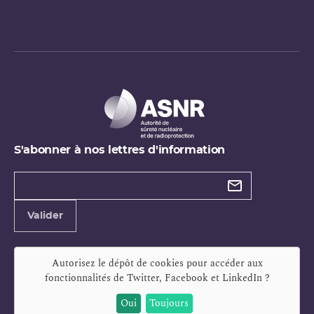
S'abonner à nos lettres d'information
Types de
newsletter
Adresse
Valider
e-
mail
Autorisez le dépôt de cookies pour accéder aux
fonctionnalités de
Twitter, Facebook et LinkedIn
?
Oui
Toujours