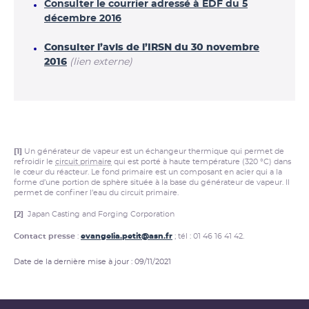
Consulter le courrier adressé à EDF du 5
décembre 2016
Consulter l’avis de l’IRSN du 30 novembre
2016
(lien externe)
[1]
Un générateur de vapeur est un échangeur thermique qui permet de
refroidir le
circuit primaire
qui est porté à haute température (320 °C) dans
le cœur du réacteur. Le fond primaire est un composant en acier qui a la
forme d’une portion de sphère située à la base du générateur de vapeur. Il
permet de confiner l’eau du circuit primaire.
[2]
Japan Casting and Forging Corporation
Contact presse
:
evangelia.petit@asn.fr
; tél : 01 46 16 41 42.
Date de la dernière mise à jour : 09/11/2021