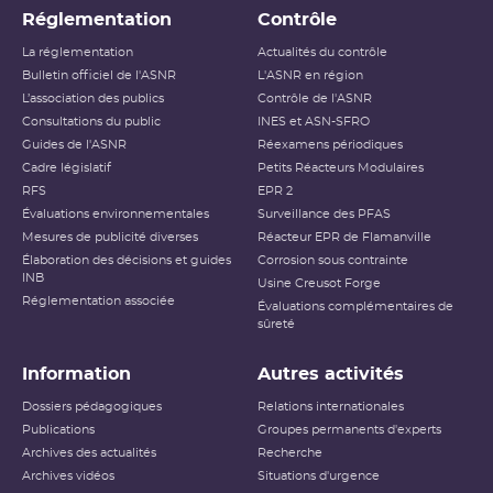
Réglementation
Contrôle
La réglementation
Actualités du contrôle
Bulletin officiel de l'ASNR
L'ASNR en région
L’association des publics
Contrôle de l'ASNR
Consultations du public
INES et ASN-SFRO
Guides de l'ASNR
Réexamens périodiques
Cadre législatif
Petits Réacteurs Modulaires
RFS
EPR 2
Évaluations environnementales
Surveillance des PFAS
Mesures de publicité diverses
Réacteur EPR de Flamanville
Élaboration des décisions et guides
Corrosion sous contrainte
INB
Usine Creusot Forge
Réglementation associée
Évaluations complémentaires de
sûreté
Information
Autres activités
Dossiers pédagogiques
Relations internationales
Publications
Groupes permanents d'experts
Archives des actualités
Recherche
Archives vidéos
Situations d'urgence