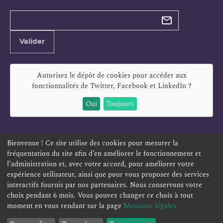
Types de
newsletter
Adresse
Valider
e-
mail
Autorisez le dépôt de cookies pour accéder aux
fonctionnalités de
Twitter, Facebook et LinkedIn
?
Oui
Toujours
Bienvenue ! Ce site utilise des cookies pour mesurer la
fréquentation du site afin d’en améliorer le fonctionnement et
ESPACE PERSONNEL
OFFRES D'EMPLOI
SIGNALEMENT
l’administration et, avec votre accord, pour améliorer votre
TÉLÉSERVICES
PLAN DU SITE
LEXIQUE
expérience utilisateur, ainsi que pour vous proposer des services
interactifs fournis par nos partenaires. Nous conservons votre
ACCESSIBILITÉ
POLITIQUE DE CONFIDENTIALITÉ
choix pendant 6 mois. Vous pouvez changer ce choix à tout
MENTIONS LÉGALES
CONTACT
moment en vous rendant sur la page
Mentions légales