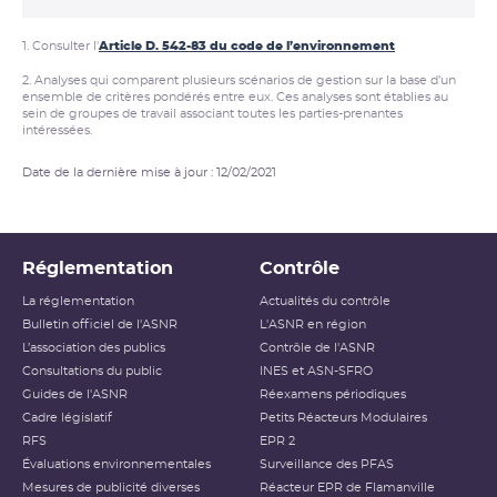
1. Consulter l'
Article D. 542-83 du code de l’environnement
2. Analyses qui comparent plusieurs scénarios de gestion sur la base d’un
ensemble de critères pondérés entre eux. Ces analyses sont établies au
sein de groupes de travail associant toutes les parties-prenantes
intéressées.
Date de la dernière mise à jour : 12/02/2021
Réglementation
Contrôle
La réglementation
Actualités du contrôle
Bulletin officiel de l'ASNR
L'ASNR en région
L’association des publics
Contrôle de l'ASNR
Consultations du public
INES et ASN-SFRO
Guides de l'ASNR
Réexamens périodiques
Cadre législatif
Petits Réacteurs Modulaires
RFS
EPR 2
Évaluations environnementales
Surveillance des PFAS
Mesures de publicité diverses
Réacteur EPR de Flamanville