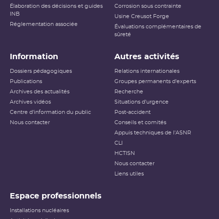
Élaboration des décisions et guides
Corrosion sous contrainte
INB
Usine Creusot Forge
Réglementation associée
Évaluations complémentaires de
sûreté
Information
Autres activités
Dossiers pédagogiques
Relations internationales
Publications
Groupes permanents d'experts
Archives des actualités
Recherche
Archives vidéos
Situations d'urgence
Centre d'information du public
Post-accident
Nous contacter
Conseils et comités
Appuis techniques de l'ASNR
CLI
HCTISN
Nous contacter
Liens utiles
Espace professionnels
Installations nucléaires