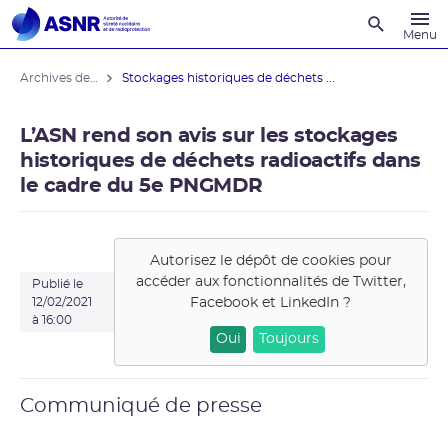
Recherche
Menu
Archives des actualités
Stockages historiques de déchets ...
L’ASN rend son avis sur les stockages
historiques de déchets radioactifs dans
le cadre du 5e PNGMDR
Autorisez le dépôt de cookies pour
accéder aux fonctionnalités de
Twitter,
Publié le
Facebook et LinkedIn
?
12/02/2021
à 16:00
Oui
Toujours
Communiqué de presse