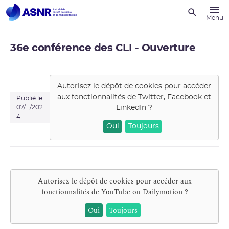
Recherche
Menu
36e conférence des CLI - Ouverture
Autorisez le dépôt de cookies pour accéder
aux fonctionnalités de
Twitter, Facebook et
Publié le
LinkedIn
?
07/11/202
4
Oui
Toujours
Autorisez le dépôt de cookies pour accéder aux
fonctionnalités de
YouTube ou Dailymotion
?
Oui
Toujours