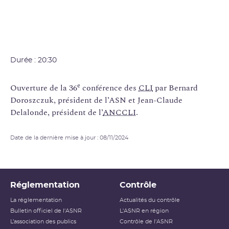
Durée : 20:30
e
Ouverture de la 36
conférence des
CLI
par Bernard
Doroszczuk, président de l’ASN et Jean-Claude
Delalonde, président de l’
ANCCLI
.
Date de la dernière mise à jour : 08/11/2024
Réglementation
Contrôle
La réglementation
Actualités du contrôle
Bulletin officiel de l'ASNR
L'ASNR en région
L’association des publics
Contrôle de l'ASNR