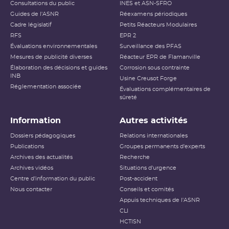
Consultations du public
INES et ASN-SFRO
Guides de l'ASNR
Réexamens périodiques
Cadre législatif
Petits Réacteurs Modulaires
RFS
EPR 2
Évaluations environnementales
Surveillance des PFAS
Mesures de publicité diverses
Réacteur EPR de Flamanville
Élaboration des décisions et guides
Corrosion sous contrainte
INB
Usine Creusot Forge
Réglementation associée
Évaluations complémentaires de
sûreté
Information
Autres activités
Dossiers pédagogiques
Relations internationales
Publications
Groupes permanents d'experts
Archives des actualités
Recherche
Archives vidéos
Situations d'urgence
Centre d'information du public
Post-accident
Nous contacter
Conseils et comités
Appuis techniques de l'ASNR
CLI
HCTISN