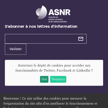
S'abonner à nos lettres d'information
Types de
newsletter
Adresse
Valider
e-
mail
Autorisez le dépôt de cookies pour accéder aux
fonctionnalités de
Twitter, Facebook et LinkedIn
?
Oui
Toujours
Bienvenue ! Ce site utilise des cookies pour mesurer la
fréquentation du site afin d’en améliorer le fonctionnement et
ESPACE PERSONNEL
OFFRES D'EMPLOI
SIGNALEMENT