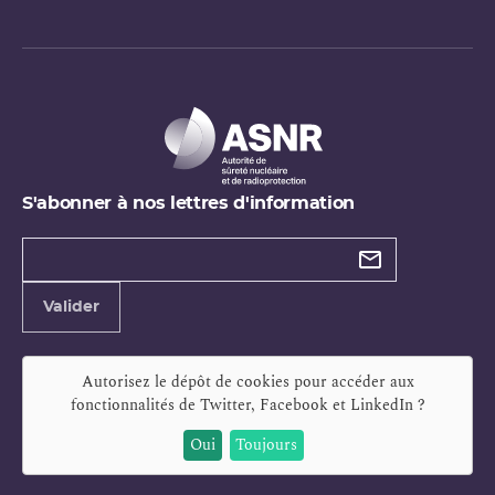
S'abonner à nos lettres d'information
Types de
newsletter
Adresse
Valider
e-
mail
Autorisez le dépôt de cookies pour accéder aux
fonctionnalités de
Twitter, Facebook et LinkedIn
?
Oui
Toujours