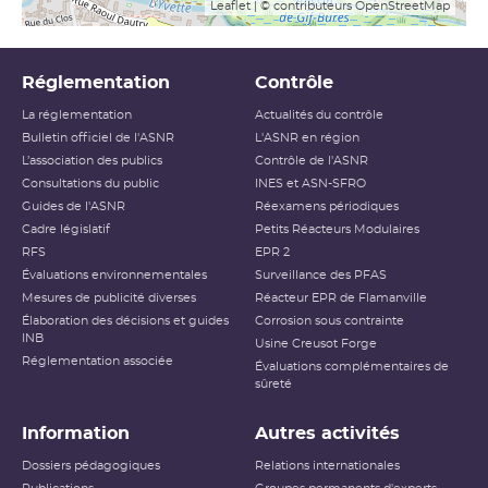
Leaflet
| © contributeurs
OpenStreetMap
Réglementation
Contrôle
La réglementation
Actualités du contrôle
Bulletin officiel de l'ASNR
L'ASNR en région
L’association des publics
Contrôle de l'ASNR
Consultations du public
INES et ASN-SFRO
Guides de l'ASNR
Réexamens périodiques
Cadre législatif
Petits Réacteurs Modulaires
RFS
EPR 2
Évaluations environnementales
Surveillance des PFAS
Mesures de publicité diverses
Réacteur EPR de Flamanville
Élaboration des décisions et guides
Corrosion sous contrainte
INB
Usine Creusot Forge
Réglementation associée
Évaluations complémentaires de
sûreté
Information
Autres activités
Dossiers pédagogiques
Relations internationales