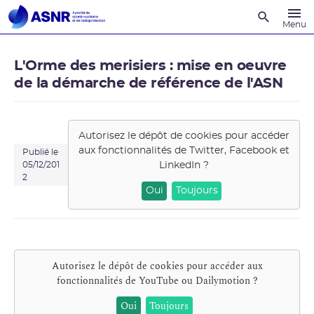
Recherche
Menu
L'Orme des merisiers : mise en oeuvre
de la démarche de référence de l'ASN
Autorisez le dépôt de cookies pour accéder
aux fonctionnalités de
Twitter, Facebook et
Publié le
LinkedIn
?
05/12/201
2
Oui
Toujours
Autorisez le dépôt de cookies pour accéder aux
fonctionnalités de
YouTube ou Dailymotion
?
Oui
Toujours