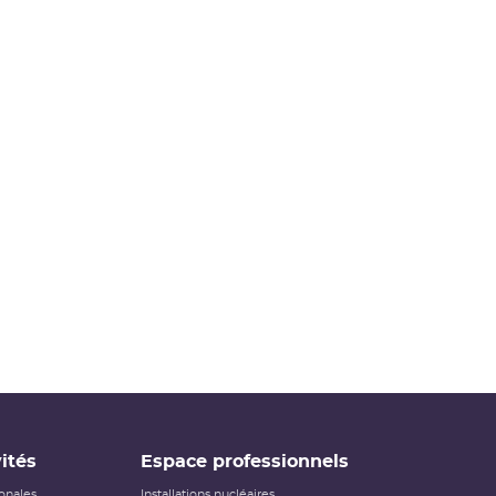
ités
Espace professionnels
ionales
Installations nucléaires