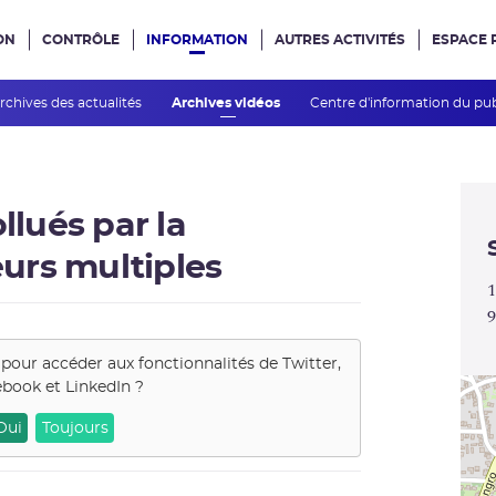
ON
CONTRÔLE
INFORMATION
AUTRES ACTIVITÉS
ESPACE 
e site
rchives des actualités
Archives vidéos
Centre d'information du pu
llués par la
eurs multiples
1
9
v
i
d
 pour accéder aux fonctionnalités de
Twitter,
e
book et LinkedIn
?
o
Oui
Toujours