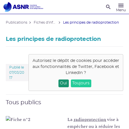
Recherche
Menu
Publications
Fiches d'information du public
Les principes de radioprotection
Les principes de radioprotection
Autorisez le dépôt de cookies pour accéder
aux fonctionnalités de
Twitter, Facebook et
Publié le
LinkedIn
?
07/03/20
17
Oui
Toujours
Tous publics
La
radioprotection
vise à
empêcher ou à réduire les