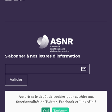
Nous contacter
S'abonner à nos lettres d'information
Types de
newsletter
Adresse
Valider
e-
mail
Autorisez le dépôt de cookies pour accéder aux
fonctionnalités de
Twitter, Facebook et LinkedIn
?
Oui
Toujours