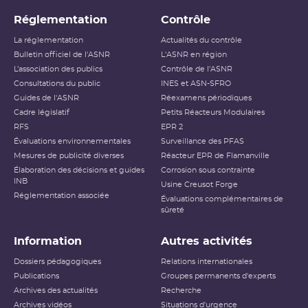
Réglementation
Contrôle
La réglementation
Actualités du contrôle
Bulletin officiel de l'ASNR
L'ASNR en région
L’association des publics
Contrôle de l'ASNR
Consultations du public
INES et ASN-SFRO
Guides de l'ASNR
Réexamens périodiques
Cadre législatif
Petits Réacteurs Modulaires
RFS
EPR 2
Évaluations environnementales
Surveillance des PFAS
Mesures de publicité diverses
Réacteur EPR de Flamanville
Élaboration des décisions et guides
Corrosion sous contrainte
INB
Usine Creusot Forge
Réglementation associée
Évaluations complémentaires de
sûreté
Information
Autres activités
Dossiers pédagogiques
Relations internationales
Publications
Groupes permanents d'experts
Archives des actualités
Recherche
Archives vidéos
Situations d'urgence