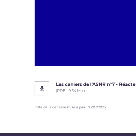
Les cahiers de l'ASNR n°7 - Réact
(PDF - 9.34 Mo )
Date de la dernière mise à jour : 03/07/2025