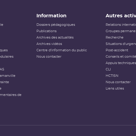
Information
Autres activ
ôle
Dossiers pédagogiques
Relations internat
Publications
Groupes permanen
Archives des actualités
Recherche
Archives vidéos
Situations d'urgen
iques
Centre d'information du public
Post-accident
dulaires
Nous contacter
Conseils et comit
Appuis techniques
FAS
CLI
amanville
HCTISN
rainte
Nous contacter
e
Liens utiles
émentaires de