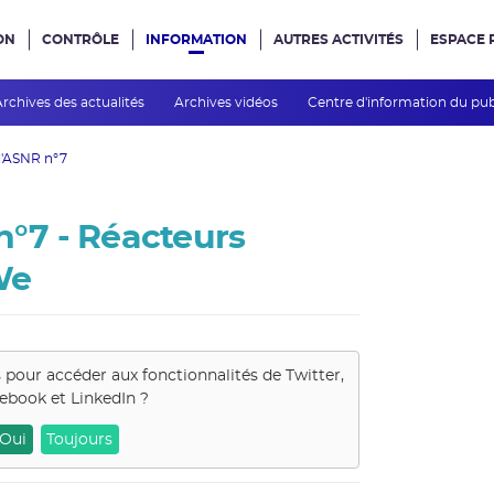
ON
CONTRÔLE
INFORMATION
AUTRES ACTIVITÉS
ESPACE 
e site
Archives des actualités
Archives vidéos
Centre d'information du pu
 l'ASNR n°7
n°7 - Réacteurs
We
s pour accéder aux fonctionnalités de
Twitter,
ebook et LinkedIn
?
Oui
Toujours