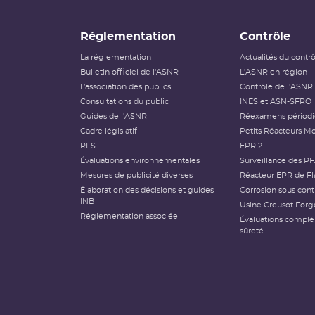
Réglementation
Contrôle
La réglementation
Actualités du contr
Bulletin officiel de l'ASNR
L'ASNR en région
L’association des publics
Contrôle de l'ASNR
Consultations du public
INES et ASN-SFRO
Guides de l'ASNR
Réexamens périod
Cadre législatif
Petits Réacteurs Mo
RFS
EPR 2
Évaluations environnementales
Surveillance des P
Mesures de publicité diverses
Réacteur EPR de Fl
Élaboration des décisions et guides
Corrosion sous cont
INB
Usine Creusot Forg
Réglementation associée
Évaluations compl
sûreté