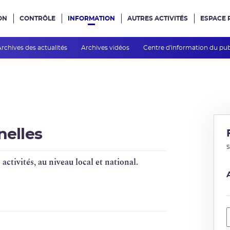
ON
CONTRÔLE
INFORMATION
AUTRES ACTIVITÉS
ESPACE 
e site
Archives des actualités
Archives vidéos
Centre d'information du pu
nelles
S
 activités, au niveau local et national.