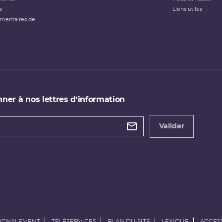
e
Liens utiles
émentaires de
ner à nos lettres d'information
 de
etter
Valider
e
SIGNALEMENT
TÉLÉSERVICES
PLAN DU SITE
LEXIQUE
ACCESS