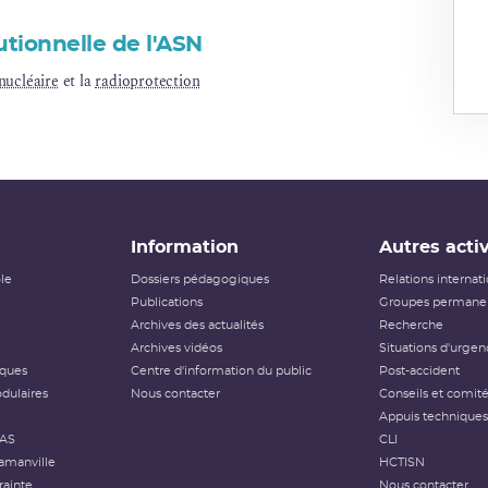
utionnelle de l'ASN
nucléaire
et la
radioprotection
Information
Autres activ
ôle
Dossiers pédagogiques
Relations internat
Publications
Groupes permanen
Archives des actualités
Recherche
Archives vidéos
Situations d'urgen
iques
Centre d'information du public
Post-accident
dulaires
Nous contacter
Conseils et comit
Appuis techniques
FAS
CLI
amanville
HCTISN
rainte
Nous contacter