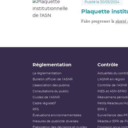
Publié le 30/05/2024
Plaquette instit
Faire progresser la
sûreté 
Réglementation
Contrôle
La réglementation
Actualités du contr
Bulletin officiel de l'ASNR
L'ASNR en région
L’association des publics
Contrôle de l'ASNR
Consultations du public
INES et ASN-SFRO
Guides de l'ASNR
Réexamens périod
Cadre législatif
Petits Réacteurs Mo
RFS
EPR 2
Évaluations environnementales
Surveillance des P
Mesures de publicité diverses
Réacteur EPR de Fl
Élaboration des décisions et guides
Corrosion sous cont