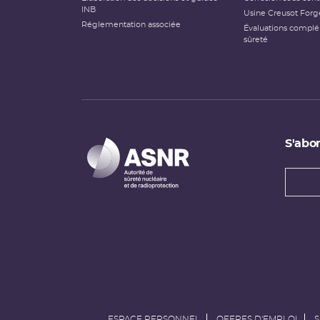
INB
Usine Creusot Forg
Réglementation associée
Évaluations compl
sûreté
S'abon
Types
newsl
Adress
e-
mail
ESPACE PERSONNEL
OFFRES D'EMPLOI