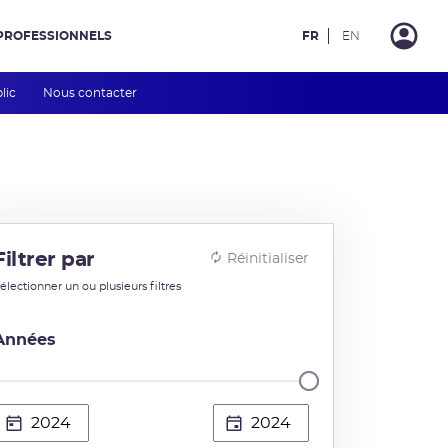
PROFESSIONNELS
FR
EN
blic
Nous contacter
Filtrer par
Réinitialiser
électionner un ou plusieurs filtres
Années