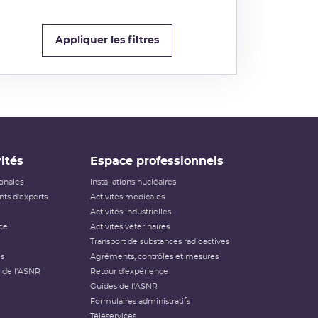
Appliquer les filtres
ités
Espace professionnels
ionales
Installations nucléaires
ts d'experts
Activités médicales
Activités industrielles
ce
Activités vétérinaires
Transport de substances radioactives
és
Agréments, contrôles et mesures
 de l'ASNR
Retour d'expérience
Guides de l'ASNR
Formulaires administratifs
Téléservices