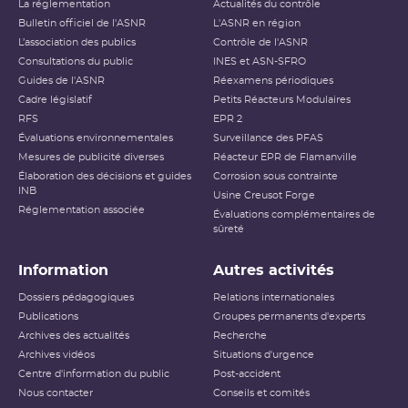
La réglementation
Actualités du contrôle
Bulletin officiel de l'ASNR
L'ASNR en région
L’association des publics
Contrôle de l'ASNR
Consultations du public
INES et ASN-SFRO
Guides de l'ASNR
Réexamens périodiques
Cadre législatif
Petits Réacteurs Modulaires
RFS
EPR 2
Évaluations environnementales
Surveillance des PFAS
Mesures de publicité diverses
Réacteur EPR de Flamanville
Élaboration des décisions et guides
Corrosion sous contrainte
INB
Usine Creusot Forge
Réglementation associée
Évaluations complémentaires de
sûreté
Information
Autres activités
Dossiers pédagogiques
Relations internationales
Publications
Groupes permanents d'experts
Archives des actualités
Recherche
Archives vidéos
Situations d'urgence
Centre d'information du public
Post-accident
Nous contacter
Conseils et comités