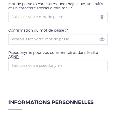
i
Mot de passe (8 caractères, une majuscule, un chiffre
et un caractère spécial a minima): *
o
n
Voir le m
s
d
Confirmation du mot de passe : *
e
c
Voir le m
o
Pseudonyme pour vos commentaires dans le site
n
ASNR
: *
n
e
x
i
o
I
n
n
INFORMATIONS PERSONNELLES
f
o