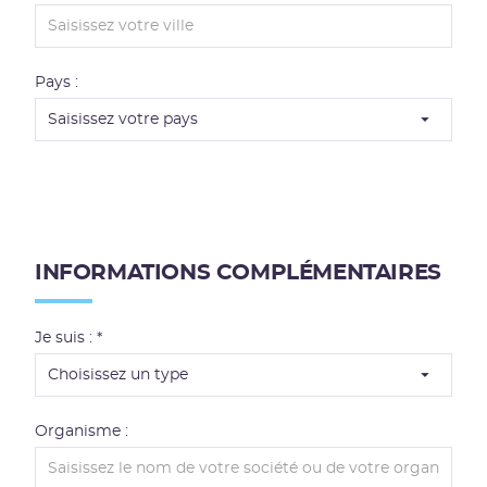
s
Pays :
I
n
INFORMATIONS COMPLÉMENTAIRES
f
o
r
Je suis : *
m
a
t
i
Organisme :
o