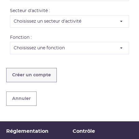
n
s
Secteur d’activité :
c
o
m
p
Fonction :
l
é
m
e
n
Créer un compte
t
a
i
Annuler
r
e
s
Réglementation
Contrôle