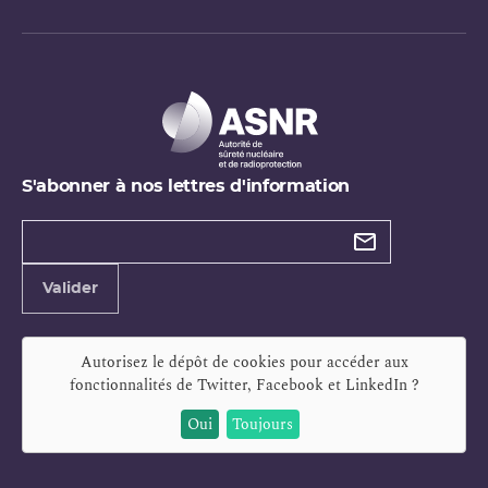
S'abonner à nos lettres d'information
Types de
newsletter
Adresse
Valider
e-
mail
Autorisez le dépôt de cookies pour accéder aux
fonctionnalités de
Twitter, Facebook et LinkedIn
?
Oui
Toujours