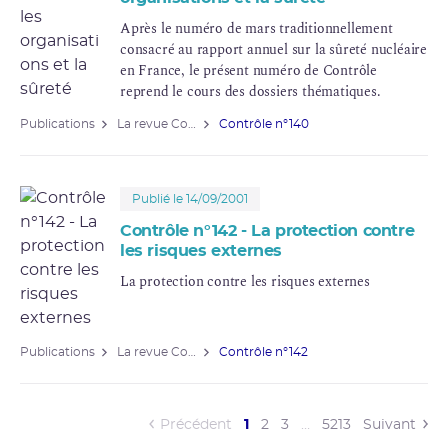
Après le numéro de mars traditionnellement
consacré au rapport annuel sur la sûreté nucléaire
en France, le présent numéro de Contrôle
reprend le cours des dossiers thématiques.
Publications
La revue Contrôle
Contrôle n°140
Publié le 14/09/2001
Contrôle n°142 - La protection contre
les risques externes
La protection contre les risques externes
Publications
La revue Contrôle
Contrôle n°142
(current)
Précédent
1
2
3
…
5213
Suivant