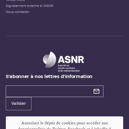
Signalement externe à l'ASNR
Nous contacter
S'abonner à nos lettres d'information
Types de
newsletter
Adresse
Valider
e-
mail
Autorisez le dépôt de cookies pour accéder aux