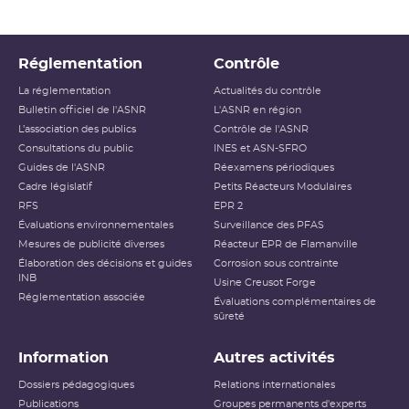
Réglementation
Contrôle
La réglementation
Actualités du contrôle
Bulletin officiel de l'ASNR
L'ASNR en région
L’association des publics
Contrôle de l'ASNR
Consultations du public
INES et ASN-SFRO
Guides de l'ASNR
Réexamens périodiques
Cadre législatif
Petits Réacteurs Modulaires
RFS
EPR 2
Évaluations environnementales
Surveillance des PFAS
Mesures de publicité diverses
Réacteur EPR de Flamanville
Élaboration des décisions et guides
Corrosion sous contrainte
INB
Usine Creusot Forge
Réglementation associée
Évaluations complémentaires de
sûreté
Information
Autres activités
Dossiers pédagogiques
Relations internationales
Publications
Groupes permanents d'experts