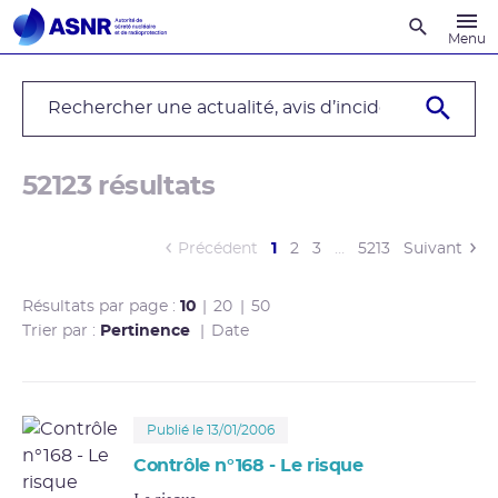
Recherche
Menu
Search Text
52123 résultats
(current)
Précédent
1
2
3
…
5213
Suivant
Résultats par page :
10
20
50
Trier par :
Pertinence
Date
Publié le 13/01/2006
Contrôle n°168 - Le risque