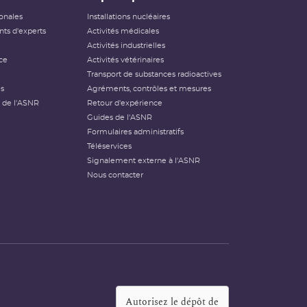
ionales
Installations nucléaires
ts d'experts
Activités médicales
Activités industrielles
ce
Activités vétérinaires
Transport de substances radioactives
és
Agréments, contrôles et mesures
 de l'ASNR
Retour d'expérience
Guides de l'ASNR
Formulaires administratifs
Téléservices
Signalement externe à l'ASNR
Nous contacter
Autorisez le dépôt de