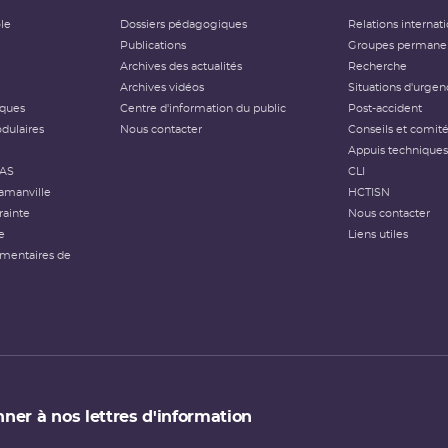
ôle
Dossiers pédagogiques
Relations internat
Publications
Groupes permanen
Archives des actualités
Recherche
Archives vidéos
Situations d'urgen
iques
Centre d'information du public
Post-accident
dulaires
Nous contacter
Conseils et comit
Appuis techniques
FAS
CLI
amanville
HCTISN
rainte
Nous contacter
e
Liens utiles
émentaires de
ner à nos lettres d'information
 de