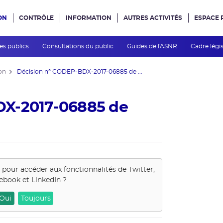
ON
CONTRÔLE
INFORMATION
AUTRES ACTIVITÉS
ESPACE 
e site
des publics
Consultations du public
Guides de l'ASNR
Cadre légis
on
Décision n° CODEP-BDX-2017-06885 de ...
DX-2017-06885 de
s pour accéder aux fonctionnalités de
Twitter,
ebook et LinkedIn
?
Oui
Toujours