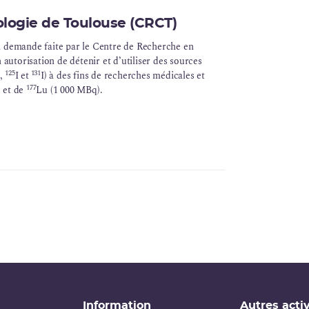
logie de Toulouse (CRCT)
a demande faite par le Centre de Recherche en
utorisation de détenir et d’utiliser des sources
125
131
I,
I et
I) à des fins de recherches médicales et
177
) et de
Lu (1 000 MBq).
Information
Autres activ