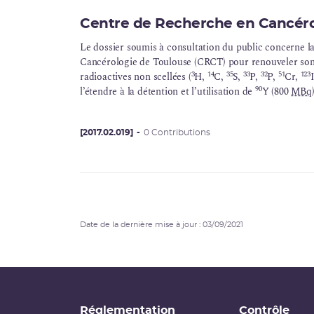
Centre de Recherche en Cancéro
Le dossier soumis à consultation du public concerne l
Cancérologie de Toulouse (CRCT) pour renouveler son a
3
14
35
33
32
51
123
radioactives non scellées (
H,
C,
S,
P,
P,
Cr,
90
l’étendre à la détention et l’utilisation de
Y (800
MBq
[2017.02.019]
0 Contributions
Date de la dernière mise à jour : 03/09/2021
Réglementation
Contrôle