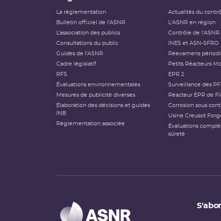
La réglementation
Actualités du contr
Bulletin officiel de l'ASNR
L'ASNR en région
L’association des publics
Contrôle de l'ASNR
Consultations du public
INES et ASN-SFRO
Guides de l'ASNR
Réexamens périod
Cadre législatif
Petits Réacteurs Mo
RFS
EPR 2
Évaluations environnementales
Surveillance des P
Mesures de publicité diverses
Réacteur EPR de Fl
Élaboration des décisions et guides
Corrosion sous cont
INB
Usine Creusot Forg
Réglementation associée
Évaluations compl
sûreté
S'abon
Types