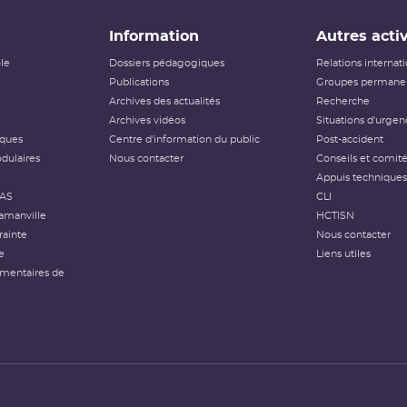
Information
Autres activ
ôle
Dossiers pédagogiques
Relations internat
Publications
Groupes permanen
Archives des actualités
Recherche
Archives vidéos
Situations d'urgen
iques
Centre d'information du public
Post-accident
dulaires
Nous contacter
Conseils et comit
Appuis techniques
FAS
CLI
amanville
HCTISN
rainte
Nous contacter
e
Liens utiles
émentaires de