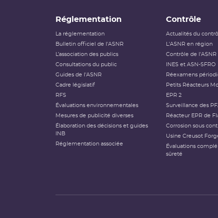
Réglementation
Contrôle
La réglementation
Actualités du contr
Bulletin officiel de l'ASNR
L'ASNR en région
L’association des publics
Contrôle de l'ASNR
Consultations du public
INES et ASN-SFRO
Guides de l'ASNR
Réexamens périod
Cadre législatif
Petits Réacteurs Mo
RFS
EPR 2
Évaluations environnementales
Surveillance des P
Mesures de publicité diverses
Réacteur EPR de Fl
Élaboration des décisions et guides
Corrosion sous cont
INB
Usine Creusot Forg
Réglementation associée
Évaluations compl
sûreté