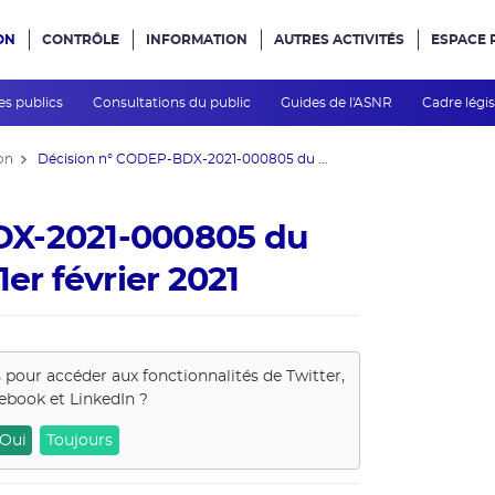
ON
CONTRÔLE
INFORMATION
AUTRES ACTIVITÉS
ESPACE 
e site
es publics
Consultations du public
Guides de l'ASNR
Cadre légis
on
Décision n° CODEP-BDX-2021-000805 du ...
DX-2021-000805 du
er février 2021
s pour accéder aux fonctionnalités de
Twitter,
ebook et LinkedIn
?
Oui
Toujours