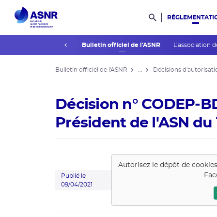
RÉGLEMENTATI
Rechercher dans l
prev
La réglementation
Bulletin officiel de l'ASNR
L’association d
Bulletin officiel de l'ASNR
...
Décisions d'autorisati
Décision n° CODEP-B
Président de l'ASN du 1
Autorisez le dépôt de cookie
Fac
Publié le
09/04/2021