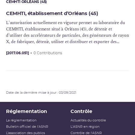
CEMHTI ORLÉANS (45)
CEMHTI, établissement d’Orléans (45)
L'autorisation actuellement en vigueur permet au laboratoire du
CEMHTI, établissement situé à Orléans (45), de détenir et
d’utiliser des accélérateurs de particules, des générateurs de rayon
X, de fabriquer, détenir, utiliser et distribuer et exporter des
radionucléides en sources non scellées, de détenir et utiliser des
radionucléides en sources scellées. Les produits fabriqués sont
[2017.06.051]
0 Contributions
distribuées à des fins industrielles et de recherche.
Date de la dernière mise à jour : 03/09/2021
Réglementation
Contrôle
La réglementation
Actualités du contrôle
Bulletin officiel de l'ASNR
L'ASNR en région
L’association des publics
Contrôle de l'ASNR