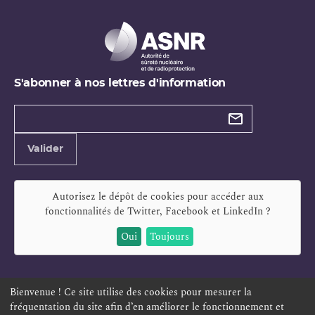
S'abonner à nos lettres d'information
Types de
newsletter
Adresse
Valider
e-
mail
Autorisez le dépôt de cookies pour accéder aux
fonctionnalités de
Twitter, Facebook et LinkedIn
?
Oui
Toujours
Bienvenue ! Ce site utilise des cookies pour mesurer la
fréquentation du site afin d’en améliorer le fonctionnement et
ESPACE PERSONNEL
OFFRES D'EMPLOI
SIGNALEMENT