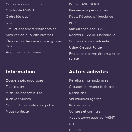
Consultations du public
INES et ASN-SFRO
Guides de l'ASNR
Réexamens périodiques
Cadre législatif
Petits Réacteurs Modulaires
RFS
EPR 2
Évaluations environnementales
Surveillance des PFAS
Mesures de publicité diverses
Réacteur EPR de Flamanville
Élaboration des décisions et guides
Corrosion sous contrainte
INB
Usine Creusot Forge
Réglementation associée
Évaluations complémentaires de
sûreté
Information
Autres activités
Dossiers pédagogiques
Relations internationales
Publications
Groupes permanents d'experts
Archives des actualités
Recherche
Archives vidéos
Situations d'urgence
Centre d'information du public
Post-accident
Nous contacter
Conseils et comités
Appuis techniques de l'ASNR
CLI
HCTISN