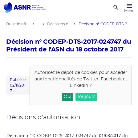
Recherche
Menu
Bulletin officiel de l'ASNR
...
Décisions d'autorisation
Décision n° CODEP-DTS-2017-024747 du ...
Décision n° CODEP-DTS-2017-024747 du
Président de l'ASN du 18 octobre 2017
Autorisez le dépôt de cookies pour accéder
aux fonctionnalités de
Twitter, Facebook et
Publié le
LinkedIn
?
02/11/201
7
Oui
Toujours
Décisions d'autorisation
Décision n° CODEP-DTS-2017-024747 du 01/08/2017 du