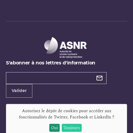
S'abonner à nos lettres d'information
Types de
newsletter
Adresse
Valider
e-
mail
Autorisez le dépôt de cookies pour accéder aux
fonctionnalités de
Twitter, Facebook et LinkedIn
?
Oui
Toujours