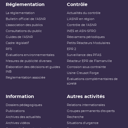
Réglementation
Contrôle
La réglementation
Actualités du contrôle
Bulletin officiel de l'ASNR
L'ASNR en région
L’association des publics
Contrôle de l'ASNR
Consultations du public
INES et ASN-SFRO
Guides de l'ASNR
Réexamens périodiques
Cadre législatif
Petits Réacteurs Modulaires
RFS
EPR 2
Évaluations environnementales
Surveillance des PFAS
Mesures de publicité diverses
Réacteur EPR de Flamanville
Élaboration des décisions et guides
Corrosion sous contrainte
INB
Usine Creusot Forge
Réglementation associée
Évaluations complémentaires de
sûreté
Information
Autres activités
Dossiers pédagogiques
Relations internationales
Publications
Groupes permanents d'experts
Archives des actualités
Recherche
Archives vidéos
Situations d'urgence