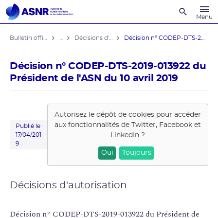
Recherche
Menu
Bulletin officiel de l'ASNR
...
Décisions d'autorisation
Décision n° CODEP-DTS-2019-013922 du ...
Décision n° CODEP-DTS-2019-013922 du
Président de l'ASN du 10 avril 2019
Autorisez le dépôt de cookies pour accéder
aux fonctionnalités de
Twitter, Facebook et
Publié le
LinkedIn
?
17/04/201
9
Oui
Toujours
Décisions d'autorisation
Décision n° CODEP-DTS-2019-013922 du Président de