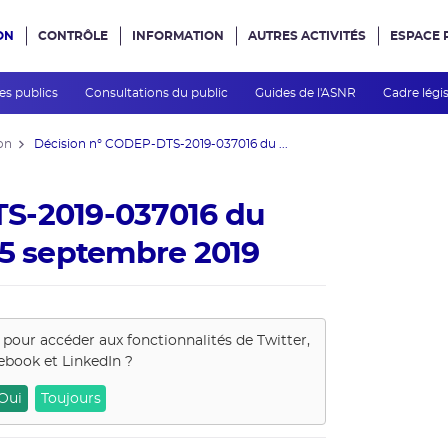
ON
CONTRÔLE
INFORMATION
AUTRES ACTIVITÉS
ESPACE 
e site
des publics
Consultations du public
Guides de l'ASNR
Cadre légis
on
Décision n° CODEP-DTS-2019-037016 du ...
S-2019-037016 du
 5 septembre 2019
s pour accéder aux fonctionnalités de
Twitter,
ebook et LinkedIn
?
Oui
Toujours