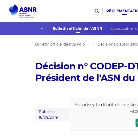
RÉGLEMENTATI
Rechercher dans l
prev
La réglementation
Bulletin officiel de l'ASNR
L’association 
Bulletin officiel de l'ASNR
...
Décisions d'autorisati
Décision n° CODEP-DT
Président de l'ASN du
Autorisez le dépôt de cookie
Fac
Publié le
18/09/2019