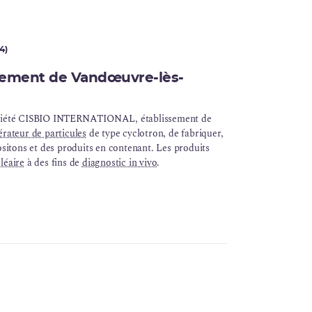
4)
sement de Vandœuvre-lès-
 société CISBIO INTERNATIONAL, établissement de
érateur de particules
de type cyclotron, de fabriquer,
ositons et des produits en contenant. Les produits
léaire
à des fins de
diagnostic in vivo
.