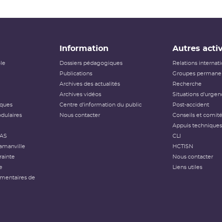
Information
Autres activ
ôle
Dossiers pédagogiques
Relations internat
Publications
Groupes permanen
Archives des actualités
Recherche
Archives vidéos
Situations d'urgen
iques
Centre d'information du public
Post-accident
dulaires
Nous contacter
Conseils et comit
Appuis techniques
FAS
CLI
amanville
HCTISN
rainte
Nous contacter
e
Liens utiles
émentaires de