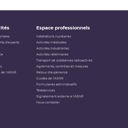
ités
Espace professionnels
ionales
Installations nucléaires
ts d'experts
Activités médicales
Activités industrielles
ce
Activités vétérinaires
Transport de substances radioactives
és
Agréments, contrôles et mesures
 de l'ASNR
Retour d'expérience
Guides de l'ASNR
Formulaires administratifs
Téléservices
Signalement externe à l'ASNR
Nous contacter