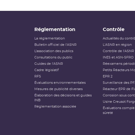
Réglementation
Contrôle
La réglementation
Actualités du contr
Bulletin officiel de l'ASNR
L'ASNR en région
L’association des publics
Contrôle de l'ASNR
Consultations du public
INES et ASN-SFRO
Guides de l'ASNR
Réexamens périod
Cadre législatif
Petits Réacteurs Mo
RFS
EPR 2
Évaluations environnementales
Surveillance des P
Mesures de publicité diverses
Réacteur EPR de Fl
Élaboration des décisions et guides
Corrosion sous cont
INB
Usine Creusot Forg
Réglementation associée
Évaluations compl
sûreté