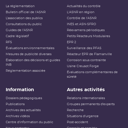
La réglementation
Actualités du contrôle
Bulletin officiel de l'ASNR
L'ASNR en région
L’association des publics
Contrôle de l'ASNR
Consultations du public
INES et ASN-SFRO
Guides de l'ASNR
Réexamens périodiques
Cadre législatif
Petits Réacteurs Modulaires
RFS
EPR 2
Évaluations environnementales
Surveillance des PFAS
Mesures de publicité diverses
Réacteur EPR de Flamanville
Élaboration des décisions et guides
Corrosion sous contrainte
INB
Usine Creusot Forge
Réglementation associée
Évaluations complémentaires de
sûreté
Information
Autres activités
Dossiers pédagogiques
Relations internationales
Publications
Groupes permanents d'experts
Archives des actualités
Recherche
Archives vidéos
Situations d'urgence
Centre d'information du public
Post-accident