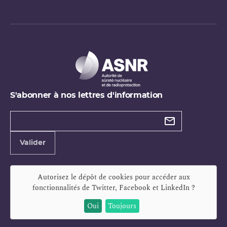
S'abonner à nos lettres d'information
Types de
newsletter
Adresse
Valider
e-
mail
Autorisez le dépôt de cookies pour accéder aux
fonctionnalités de
Twitter, Facebook et LinkedIn
?
Oui
Toujours