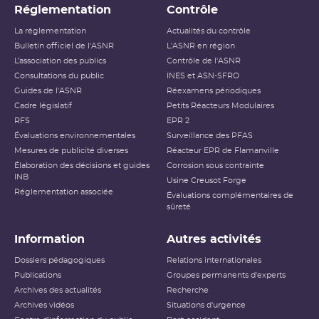
Réglementation
Contrôle
La réglementation
Actualités du contrôle
Bulletin officiel de l'ASNR
L'ASNR en région
L’association des publics
Contrôle de l'ASNR
Consultations du public
INES et ASN-SFRO
Guides de l'ASNR
Réexamens périodiques
Cadre législatif
Petits Réacteurs Modulaires
RFS
EPR 2
Évaluations environnementales
Surveillance des PFAS
Mesures de publicité diverses
Réacteur EPR de Flamanville
Élaboration des décisions et guides
Corrosion sous contrainte
INB
Usine Creusot Forge
Réglementation associée
Évaluations complémentaires de
sûreté
Information
Autres activités
Dossiers pédagogiques
Relations internationales
Publications
Groupes permanents d'experts
Archives des actualités
Recherche
Archives vidéos
Situations d'urgence