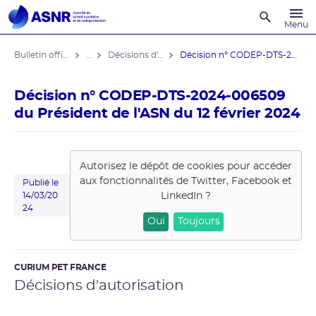
Recherche
Menu
Bulletin officiel de l'ASNR
...
Décisions d'autorisation
Décision n° CODEP-DTS-2024-006509 du ...
Décision n° CODEP-DTS-2024-006509
du Président de l'ASN du 12 février 2024
Autorisez le dépôt de cookies pour accéder
aux fonctionnalités de
Twitter, Facebook et
Publié le
LinkedIn
?
14/03/20
24
Oui
Toujours
CURIUM PET FRANCE
Décisions d'autorisation