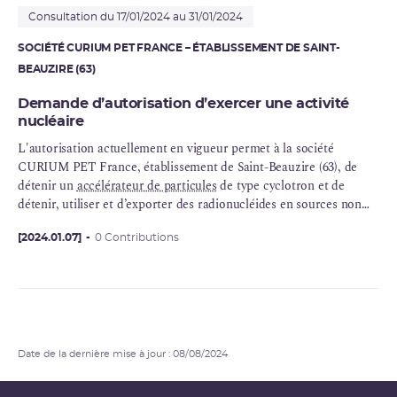
Consultation du 17/01/2024 au 31/01/2024
SOCIÉTÉ CURIUM PET FRANCE – ÉTABLISSEMENT DE SAINT-
BEAUZIRE (63)
Demande d’autorisation d’exercer une activité
nucléaire
L'autorisation actuellement en vigueur permet à la société
CURIUM PET France, établissement de Saint-Beauzire (63), de
détenir un
accélérateur de particules
de type cyclotron et de
détenir, utiliser et d’exporter des radionucléides en sources non
scellées, destinés à être traités dans le cadre de la valorisation des
eaux enrichies irradiées provenant des sites CURIUM PET France
[2024.01.07]
0 Contributions
et Europe. Elle permet également de détenir, distribuer et
exporter des radionucléides en sources non scellées et de détenir
et utiliser des radionucléides en sources scellées.
Date de la dernière mise à jour : 08/08/2024