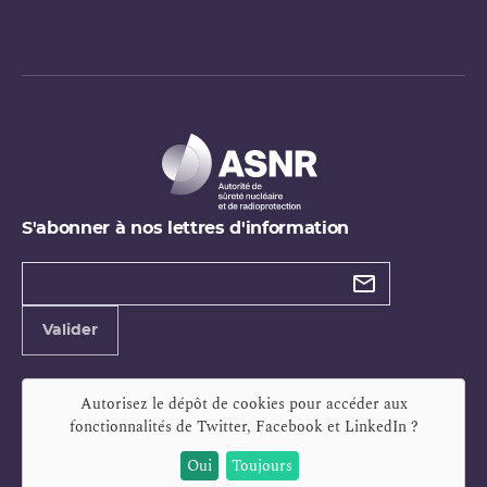
S'abonner à nos lettres d'information
Types de
newsletter
Adresse
Valider
e-
mail
Autorisez le dépôt de cookies pour accéder aux
fonctionnalités de
Twitter, Facebook et LinkedIn
?
Oui
Toujours