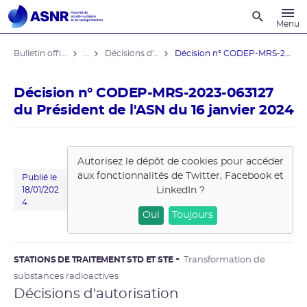
Recherche
Menu
Bulletin officiel de l'ASNR
...
Décisions d'autorisation
Décision n° CODEP-MRS-2023-063127 du ...
Décision n° CODEP-MRS-2023-063127
du Président de l'ASN du 16 janvier 2024
Autorisez le dépôt de cookies pour accéder
aux fonctionnalités de
Twitter, Facebook et
Publié le
LinkedIn
?
18/01/202
4
Oui
Toujours
STATIONS DE TRAITEMENT STD ET STE
Transformation de
substances radioactives
Décisions d'autorisation