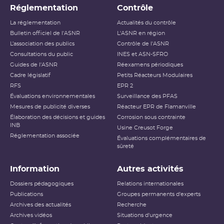
Réglementation
Contrôle
La réglementation
Actualités du contrôle
Bulletin officiel de l'ASNR
L'ASNR en région
L’association des publics
Contrôle de l'ASNR
Consultations du public
INES et ASN-SFRO
Guides de l'ASNR
Réexamens périodiques
Cadre législatif
Petits Réacteurs Modulaires
RFS
EPR 2
Évaluations environnementales
Surveillance des PFAS
Mesures de publicité diverses
Réacteur EPR de Flamanville
Élaboration des décisions et guides
Corrosion sous contrainte
INB
Usine Creusot Forge
Réglementation associée
Évaluations complémentaires de
sûreté
Information
Autres activités
Dossiers pédagogiques
Relations internationales
Publications
Groupes permanents d'experts
Archives des actualités
Recherche
Archives vidéos
Situations d'urgence