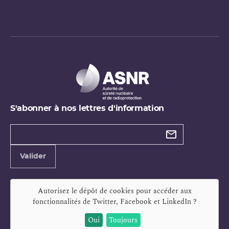
S'abonner à nos lettres d'information
Types de
newsletter
Adresse
Valider
e-
mail
Autorisez le dépôt de cookies pour accéder aux
fonctionnalités de
Twitter, Facebook et LinkedIn
?
Oui
Toujours