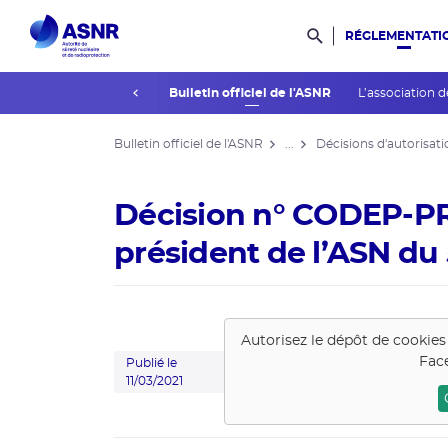
RÉGLEMENTATI
Rechercher dans l
prev
La réglementation
Bulletin officiel de l'ASNR
L’association d
Bulletin officiel de l'ASNR
...
Décisions d'autorisati
Décision n° CODEP-P
président de l’ASN du
Autorisez le dépôt de cookies
Fac
Publié le
11/03/2021