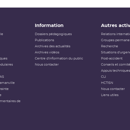
Information
Autres activ
ôle
Dossiers pédagogiques
Relations internat
Publications
Groupes permanen
Archives des actualités
Recherche
Archives vidéos
Situations d'urgen
iques
Centre d'information du public
Post-accident
dulaires
Nous contacter
Conseils et comit
Appuis techniques
FAS
CLI
amanville
HCTISN
rainte
Nous contacter
e
Liens utiles
émentaires de