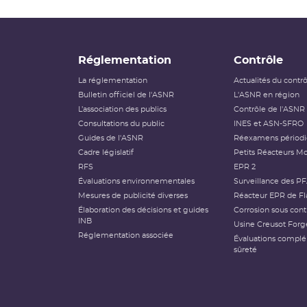
Réglementation
Contrôle
La réglementation
Actualités du contr
Bulletin officiel de l'ASNR
L'ASNR en région
L’association des publics
Contrôle de l'ASNR
Consultations du public
INES et ASN-SFRO
Guides de l'ASNR
Réexamens périod
Cadre législatif
Petits Réacteurs Mo
RFS
EPR 2
Évaluations environnementales
Surveillance des P
Mesures de publicité diverses
Réacteur EPR de Fl
Élaboration des décisions et guides
Corrosion sous cont
INB
Usine Creusot Forg
Réglementation associée
Évaluations compl
sûreté