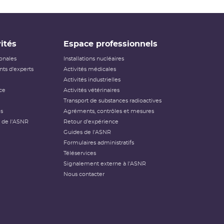
ités
Espace professionnels
ionales
Installations nucléaires
ts d'experts
Activités médicales
Activités industrielles
ce
Activités vétérinaires
Transport de substances radioactives
és
Agréments, contrôles et mesures
 de l'ASNR
Retour d'expérience
Guides de l'ASNR
Formulaires administratifs
Téléservices
Signalement externe à l'ASNR
Nous contacter