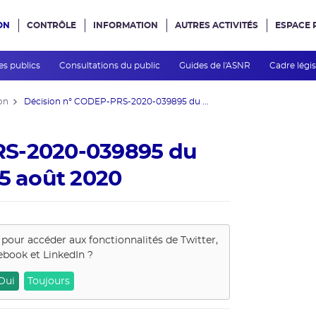
ON
CONTRÔLE
INFORMATION
AUTRES ACTIVITÉS
ESPACE 
e site
es publics
Consultations du public
Guides de l'ASNR
Cadre légis
on
Décision n° CODEP-PRS-2020-039895 du ...
RS-2020-039895 du
 5 août 2020
 pour accéder aux fonctionnalités de
Twitter,
ebook et LinkedIn
?
Oui
Toujours