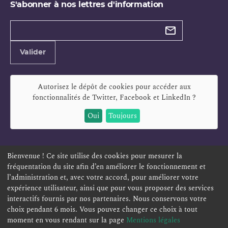
S'abonner à nos lettres d'information
Types de
newsletter
Adresse
Valider
e-
mail
Autorisez le dépôt de cookies pour accéder aux
fonctionnalités de
Twitter, Facebook et LinkedIn
?
Oui
Toujours
Bienvenue ! Ce site utilise des cookies pour mesurer la
fréquentation du site afin d’en améliorer le fonctionnement et
ESPACE PERSONNEL
OFFRES D'EMPLOI
SIGNALEMENT
l’administration et, avec votre accord, pour améliorer votre
TÉLÉSERVICES
PLAN DU SITE
LEXIQUE
expérience utilisateur, ainsi que pour vous proposer des services
interactifs fournis par nos partenaires. Nous conservons votre
ACCESSIBILITÉ
POLITIQUE DE CONFIDENTIALITÉ
choix pendant 6 mois. Vous pouvez changer ce choix à tout
MENTIONS LÉGALES
CONTACT
moment en vous rendant sur la page
Mentions légales