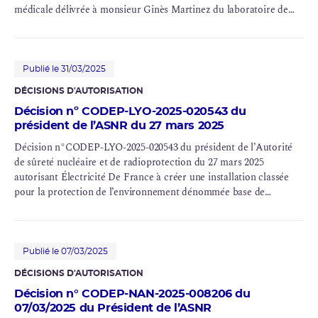
médicale délivrée à monsieur Ginès Martinez du laboratoire de
physique subatomique et technologies associées (Subatech)
Publié le 31/03/2025
DÉCISIONS D'AUTORISATION
Décision nº CODEP-LYO-2025-020543 du
président de l’ASNR du 27 mars 2025
Décision n°CODEP-LYO-2025-020543 du président de l’Autorité
de sûreté nucléaire et de radioprotection du 27 mars 2025
autorisant Électricité De France à créer une installation classée
pour la protection de l’environnement dénommée base de
maintenance d’emballages de transport (BAMET) dans le
périmètre de l’INB 45, sur le territoire de la commune de Saint-
Vulbas (département de l’Ain)
Publié le 07/03/2025
DÉCISIONS D'AUTORISATION
Décision n° CODEP-NAN-2025-008206 du
07/03/2025 du Président de l’ASNR