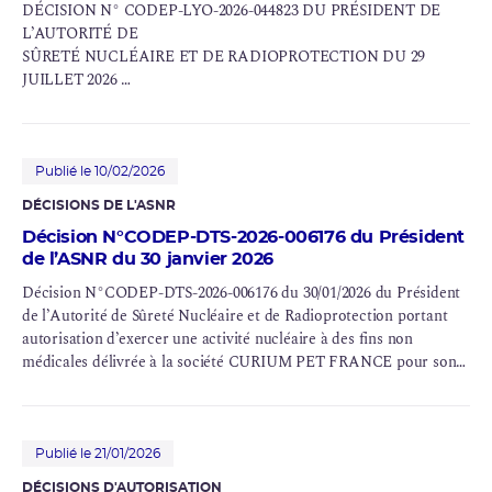
DÉCISION N° CODEP-LYO-2026-044823 DU PRÉSIDENT DE
L’AUTORITÉ DE
SÛRETÉ NUCLÉAIRE
ET DE RADIOPROTECTION DU 29
JUILLET 2026
PORTANT AUTORISATION D’EXERCER UNE ACTIVITÉ
NUCLÉAIRE À
FINALITÉ NON MÉDICALE DÉLIVRÉE À L’ÉCOLE
NATIONALE SUPÉRIEURE DES MINES DE SAINT-ETIENNE
Publié le 10/02/2026
DÉCISIONS DE L'ASNR
Décision N°CODEP-DTS-2026-006176 du Président
de l’ASNR du 30 janvier 2026
Décision N°CODEP-DTS-2026-006176 du 30/01/2026 du Président
de l’Autorité de Sûreté Nucléaire et de Radioprotection portant
autorisation d’exercer une activité nucléaire à des fins non
médicales délivrée à la société CURIUM
PET
FRANCE pour son
établissement de la Meziere (35)
Publié le 21/01/2026
DÉCISIONS D'AUTORISATION