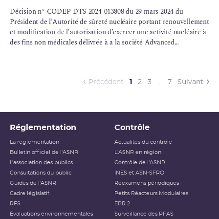
Décision n° CODEP-DTS-2024-013808 du 29 mars 2024 du
Président de l’Autorité de sûreté nucléaire portant renouvellement
et modification de l'autorisation d’exercer une activité nucléaire à
des fins non médicales délivrée à a la société Advanced
Accelerator Applications Molecular Imaging France (AdAcAp
MI), pour son établissement de Saint-Cloud (92)
(current)
Précédent
1
2
3
…
7
Suivant
Réglementation
Contrôle
La réglementation
Actualités du contrôle
Bulletin officiel de l'ASNR
L'ASNR en région
L’association des publics
Contrôle de l'ASNR
Consultations du public
INES et ASN-SFRO
Guides de l'ASNR
Réexamens périodiques
Cadre législatif
Petits Réacteurs Modulaires
RFS
EPR 2
Évaluations environnementales
Surveillance des PFAS