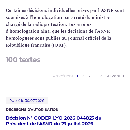
Certaines décisions individuelles prises par l'ASNR sont
soumises à l’homologation par arrêté du ministre
chargé de la
radioprotection
. Les arrêtés
d'homologation ainsi que les décisions de l’ASNR
homologuées sont publiés au Journal officiel de la
République française (JORF).
100 textes
(current)
Précédent
1
2
3
…
7
Suivant
Publié le 30/07/2026
DÉCISIONS D'AUTORISATION
Décision N° CODEP-LYO-2026-044823 du
Président de l’ASNR du 29 juillet 2026