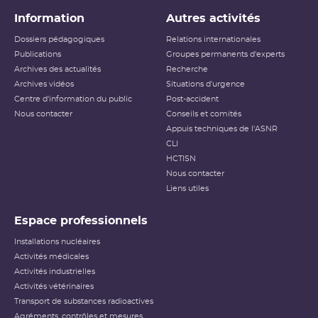
Information
Autres activités
Dossiers pédagogiques
Relations internationales
Publications
Groupes permanents d'experts
Archives des actualités
Recherche
Archives vidéos
Situations d'urgence
Centre d'information du public
Post-accident
Nous contacter
Conseils et comités
Appuis techniques de l'ASNR
CLI
HCTISN
Nous contacter
Liens utiles
Espace professionnels
Installations nucléaires
Activités médicales
Activités industrielles
Activités vétérinaires
Transport de substances radioactives
Agréments, contrôles et mesures