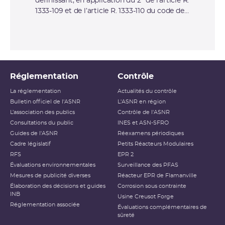
définissant, en application du 2° de l’article R.
1333-109 et de l’article R. 1333-110 du code de
la santé publique, la liste des activités
nucléaires soumises au régime de
déclaration et les informations qui doivent
être mentionnées dans ces déclarations avec
la mention.
Réglementation
Contrôle
La réglementation
Actualités du contrôle
Bulletin officiel de l'ASNR
L'ASNR en région
L’association des publics
Contrôle de l'ASNR
Consultations du public
INES et ASN-SFRO
Guides de l'ASNR
Réexamens périodiques
Cadre législatif
Petits Réacteurs Modulaires
RFS
EPR 2
Évaluations environnementales
Surveillance des PFAS
Mesures de publicité diverses
Réacteur EPR de Flamanville
Élaboration des décisions et guides
Corrosion sous contrainte
INB
Usine Creusot Forge
Réglementation associée
Évaluations complémentaires de
sûreté