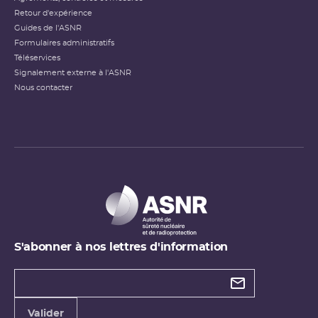
Retour d'expérience
Guides de l'ASNR
Formulaires administratifs
Téléservices
Signalement externe à l'ASNR
Nous contacter
S'abonner à nos lettres d'information
Types de
newsletter
Adresse
Valider