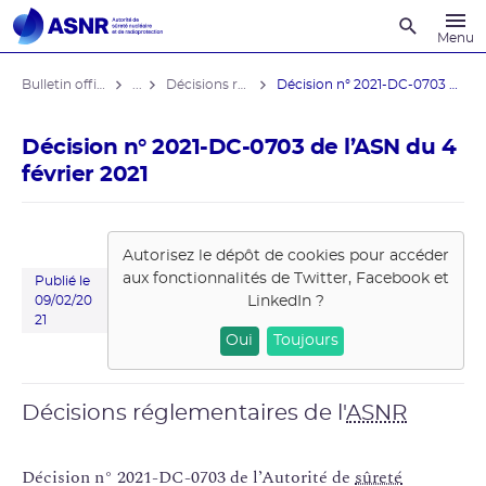
Recherche
Menu
Bulletin officiel de l'ASNR
...
Décisions réglementaires
Décision n° 2021-DC-0703 de l’ASN ...
Décision n° 2021-DC-0703 de l’ASN du 4
février 2021
Autorisez le dépôt de cookies pour accéder
aux fonctionnalités de
Twitter, Facebook et
Publié le
LinkedIn
?
09/02/20
21
Oui
Toujours
Décisions réglementaires de l'
ASNR
Décision n° 2021-DC-0703 de l’Autorité de
sûreté