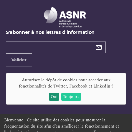
S'abonner à nos lettres d'information
Types de
newsletter
Adresse
Valider
e-
mail
Autorisez le dépôt de cookies pour accéder aux
fonctionnalités de
Twitter, Facebook et LinkedIn
?
Oui
Toujours
Bienvenue ! Ce site utilise des cookies pour mesurer la
fréquentation du site afin d’en améliorer le fonctionnement et
ESPACE PERSONNEL
OFFRES D'EMPLOI
SIGNALEMENT