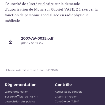
l'Autorité de
sûreté nucléaire
sur la demande
d'autorisation de Monsieur Gabriel VASILE à exercer la
fonction de personne spécialisée en radiophysique
médicale
2007-AV-0035.pdf
(PDF - 63.32 Ko )
Date de la dernière mise à jour : 03/09/2021
Réglementation
Contrôle
La réglementation
Actualités du contrôle
Bulletin officiel de l'ASNR
L'ASNR en région
L’association des publics
Contrôle de l'ASNR