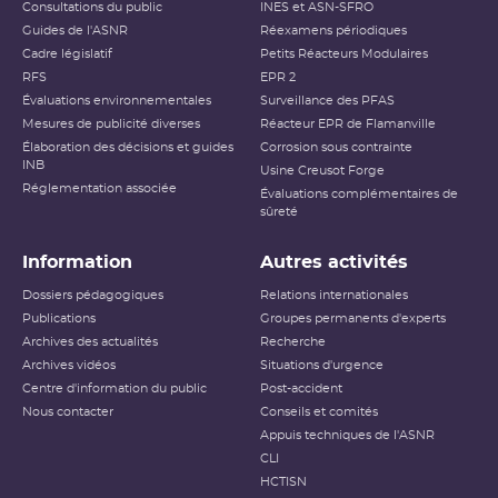
Consultations du public
INES et ASN-SFRO
Guides de l'ASNR
Réexamens périodiques
Cadre législatif
Petits Réacteurs Modulaires
RFS
EPR 2
Évaluations environnementales
Surveillance des PFAS
Mesures de publicité diverses
Réacteur EPR de Flamanville
Élaboration des décisions et guides
Corrosion sous contrainte
INB
Usine Creusot Forge
Réglementation associée
Évaluations complémentaires de
sûreté
Information
Autres activités
Dossiers pédagogiques
Relations internationales
Publications
Groupes permanents d'experts
Archives des actualités
Recherche
Archives vidéos
Situations d'urgence
Centre d'information du public
Post-accident
Nous contacter
Conseils et comités
Appuis techniques de l'ASNR
CLI
HCTISN