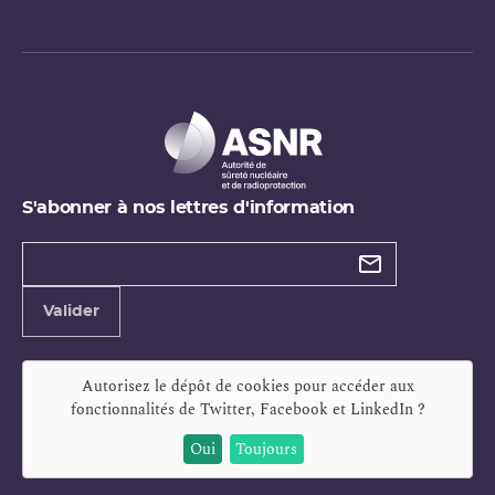
S'abonner à nos lettres d'information
Types de
newsletter
Adresse
Valider
e-
mail
Autorisez le dépôt de cookies pour accéder aux
fonctionnalités de
Twitter, Facebook et LinkedIn
?
Oui
Toujours