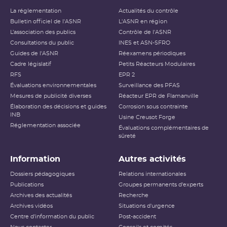
La réglementation
Actualités du contrôle
Bulletin officiel de l'ASNR
L'ASNR en région
L’association des publics
Contrôle de l'ASNR
Consultations du public
INES et ASN-SFRO
Guides de l'ASNR
Réexamens périodiques
Cadre législatif
Petits Réacteurs Modulaires
RFS
EPR 2
Évaluations environnementales
Surveillance des PFAS
Mesures de publicité diverses
Réacteur EPR de Flamanville
Élaboration des décisions et guides
Corrosion sous contrainte
INB
Usine Creusot Forge
Réglementation associée
Évaluations complémentaires de
sûreté
Information
Autres activités
Dossiers pédagogiques
Relations internationales
Publications
Groupes permanents d'experts
Archives des actualités
Recherche
Archives vidéos
Situations d'urgence
Centre d'information du public
Post-accident