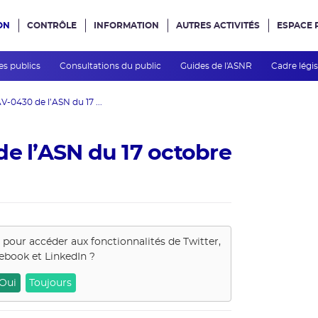
ON
CONTRÔLE
INFORMATION
AUTRES ACTIVITÉS
ESPACE 
e site
es publics
Consultations du public
Guides de l'ASNR
Cadre légis
V-0430 de l’ASN du 17 ...
de l’ASN du 17 octobre
s pour accéder aux fonctionnalités de
Twitter,
ebook et LinkedIn
?
Oui
Toujours