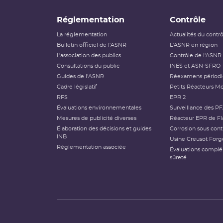
Réglementation
Contrôle
La réglementation
Actualités du contr
Bulletin officiel de l'ASNR
L'ASNR en région
L’association des publics
Contrôle de l'ASNR
Consultations du public
INES et ASN-SFRO
Guides de l'ASNR
Réexamens périod
Cadre législatif
Petits Réacteurs Mo
RFS
EPR 2
Évaluations environnementales
Surveillance des P
Mesures de publicité diverses
Réacteur EPR de Fl
Élaboration des décisions et guides
Corrosion sous cont
INB
Usine Creusot Forg
Réglementation associée
Évaluations compl
sûreté