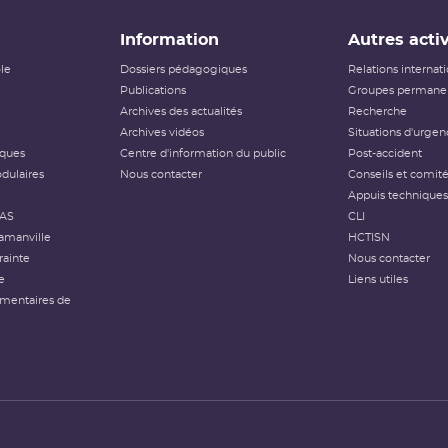
Information
Autres activ
ôle
Dossiers pédagogiques
Relations internat
Publications
Groupes permanen
Archives des actualités
Recherche
Archives vidéos
Situations d'urgen
iques
Centre d'information du public
Post-accident
dulaires
Nous contacter
Conseils et comit
Appuis techniques
FAS
CLI
amanville
HCTISN
rainte
Nous contacter
e
Liens utiles
émentaires de