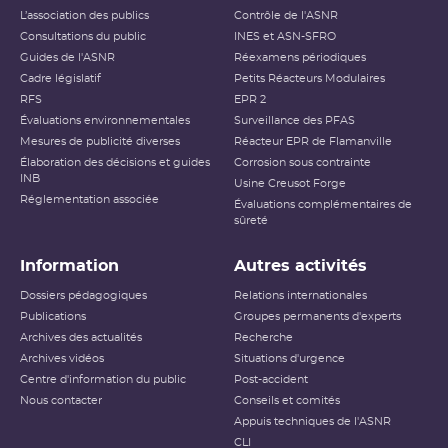
L’association des publics
Contrôle de l'ASNR
Consultations du public
INES et ASN-SFRO
Guides de l'ASNR
Réexamens périodiques
Cadre législatif
Petits Réacteurs Modulaires
RFS
EPR 2
Évaluations environnementales
Surveillance des PFAS
Mesures de publicité diverses
Réacteur EPR de Flamanville
Élaboration des décisions et guides
Corrosion sous contrainte
INB
Usine Creusot Forge
Réglementation associée
Évaluations complémentaires de
sûreté
Information
Autres activités
Dossiers pédagogiques
Relations internationales
Publications
Groupes permanents d'experts
Archives des actualités
Recherche
Archives vidéos
Situations d'urgence
Centre d'information du public
Post-accident
Nous contacter
Conseils et comités
Appuis techniques de l'ASNR
CLI