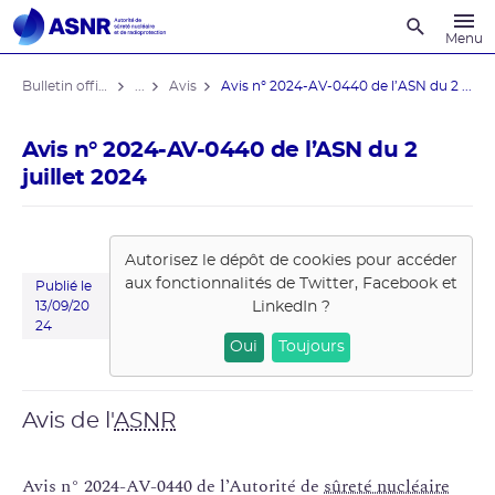
Recherche
Menu
Bulletin officiel de l'ASNR
...
Avis
Avis n° 2024-AV-0440 de l’ASN du 2 ...
Avis n° 2024-AV-0440 de l’ASN du 2
juillet 2024
Autorisez le dépôt de cookies pour accéder
aux fonctionnalités de
Twitter, Facebook et
Publié le
LinkedIn
?
13/09/20
24
Oui
Toujours
Avis de l'
ASNR
Avis n° 2024-AV-0440 de l’Autorité de
sûreté nucléaire