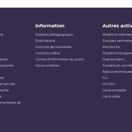
Information
Autres activ
ôle
Dossiers pédagogiques
Relations internat
Publications
Groupes permanen
Archives des actualités
Recherche
Archives vidéos
Situations d'urgen
iques
Centre d'information du public
Post-accident
dulaires
Nous contacter
Conseils et comit
Appuis techniques
FAS
CLI
amanville
HCTISN
rainte
Nous contacter
e
Liens utiles
émentaires de