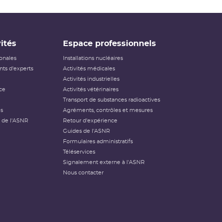
ités
Espace professionnels
ionales
Installations nucléaires
ts d'experts
Activités médicales
Activités industrielles
ce
Activités vétérinaires
Transport de substances radioactives
és
Agréments, contrôles et mesures
 de l'ASNR
Retour d'expérience
Guides de l'ASNR
Formulaires administratifs
Téléservices
Signalement externe à l'ASNR
Nous contacter