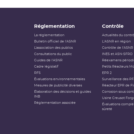
Réglementation
Contrôle
La réglementation
Actualités du contr
Bulletin officiel de l'ASNR
L'ASNR en région
L’association des publics
Contrôle de l'ASNR
Consultations du public
INES et ASN-SFRO
Guides de l'ASNR
Réexamens périod
Cadre législatif
Petits Réacteurs Mo
RFS
EPR 2
Évaluations environnementales
Surveillance des P
Mesures de publicité diverses
Réacteur EPR de Fl
Élaboration des décisions et guides
Corrosion sous cont
INB
Usine Creusot Forg
Réglementation associée
Évaluations compl
sûreté