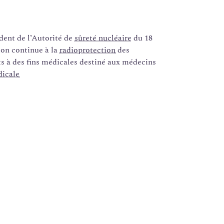
ent de l’Autorité de
sûreté nucléaire
du 18
ion continue à la
radioprotection
des
s à des fins médicales destiné aux médecins
dicale