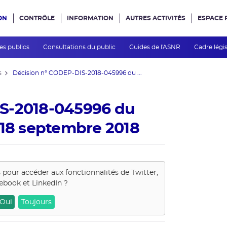
ON
CONTRÔLE
INFORMATION
AUTRES ACTIVITÉS
ESPACE 
e site
des publics
Consultations du public
Guides de l'ASNR
Cadre légis
s
Décision n° CODEP-DIS-2018-045996 du ...
S-2018-045996 du
 18 septembre 2018
s pour accéder aux fonctionnalités de
Twitter,
ebook et LinkedIn
?
Oui
Toujours