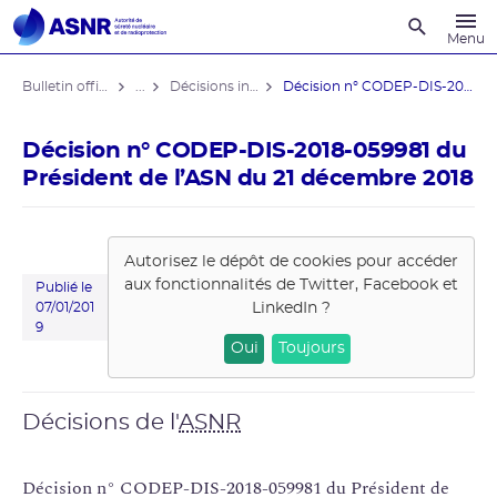
Recherche
Menu
Bulletin officiel de l'ASNR
...
Décisions individuelles
Décision n° CODEP-DIS-2018-059981 du ...
Décision n° CODEP-DIS-2018-059981 du
Président de l’ASN du 21 décembre 2018
Autorisez le dépôt de cookies pour accéder
aux fonctionnalités de
Twitter, Facebook et
Publié le
LinkedIn
?
07/01/201
9
Oui
Toujours
Décisions de l'
ASNR
Décision n° CODEP-DIS-2018-059981 du Président de