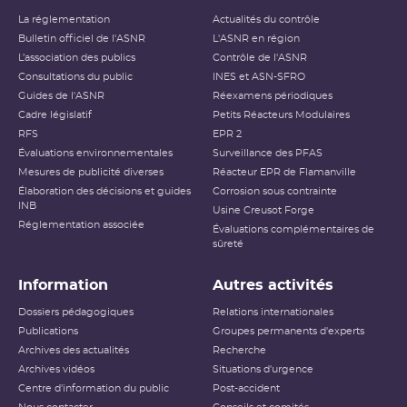
La réglementation
Actualités du contrôle
Bulletin officiel de l'ASNR
L'ASNR en région
L’association des publics
Contrôle de l'ASNR
Consultations du public
INES et ASN-SFRO
Guides de l'ASNR
Réexamens périodiques
Cadre législatif
Petits Réacteurs Modulaires
RFS
EPR 2
Évaluations environnementales
Surveillance des PFAS
Mesures de publicité diverses
Réacteur EPR de Flamanville
Élaboration des décisions et guides
Corrosion sous contrainte
INB
Usine Creusot Forge
Réglementation associée
Évaluations complémentaires de
sûreté
Information
Autres activités
Dossiers pédagogiques
Relations internationales
Publications
Groupes permanents d'experts
Archives des actualités
Recherche
Archives vidéos
Situations d'urgence
Centre d'information du public
Post-accident