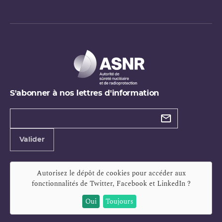
S'abonner à nos lettres d'information
Types de
newsletter
Adresse
Valider
e-
mail
Autorisez le dépôt de cookies pour accéder aux
fonctionnalités de
Twitter, Facebook et LinkedIn
?
Oui
Toujours