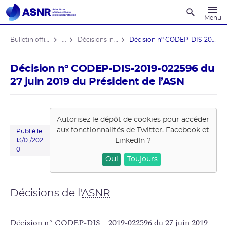
Recherche
Menu
Bulletin officiel de l'ASNR
...
Décisions individuelles
Décision n° CODEP-DIS-2019-022596 du ...
Décision n° CODEP-DIS-2019-022596 du
27 juin 2019 du Président de l’ASN
Autorisez le dépôt de cookies pour accéder
aux fonctionnalités de
Twitter, Facebook et
Publié le
LinkedIn
?
13/01/202
0
Oui
Toujours
Décisions de l'
ASNR
Décision n° CODEP-DIS—2019-022596 du 27 juin 2019