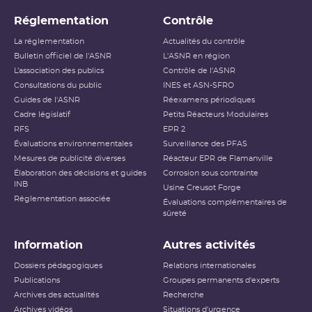
Réglementation
Contrôle
La réglementation
Actualités du contrôle
Bulletin officiel de l'ASNR
L'ASNR en région
L’association des publics
Contrôle de l'ASNR
Consultations du public
INES et ASN-SFRO
Guides de l'ASNR
Réexamens périodiques
Cadre législatif
Petits Réacteurs Modulaires
RFS
EPR 2
Évaluations environnementales
Surveillance des PFAS
Mesures de publicité diverses
Réacteur EPR de Flamanville
Élaboration des décisions et guides
Corrosion sous contrainte
INB
Usine Creusot Forge
Réglementation associée
Évaluations complémentaires de
sûreté
Information
Autres activités
Dossiers pédagogiques
Relations internationales
Publications
Groupes permanents d'experts
Archives des actualités
Recherche
Archives vidéos
Situations d'urgence