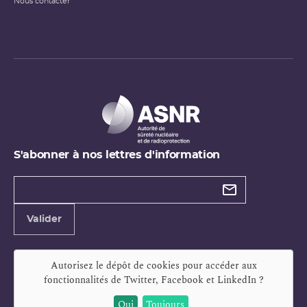
Nous contacter
S'abonner à nos lettres d'information
Types de
newsletter
Adresse
Valider
e-
mail
Autorisez le dépôt de cookies pour accéder aux
fonctionnalités de
Twitter, Facebook et LinkedIn
?
Oui
Toujours