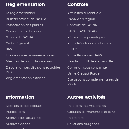
Réglementation
Contrôle
La réglementation
Actualités du contrôle
Bulletin officiel de l'ASNR
L'ASNR en région
L’association des publics
Contrôle de l'ASNR
Consultations du public
INES et ASN-SFRO
Guides de l'ASNR
Réexamens périodiques
Cadre législatif
Petits Réacteurs Modulaires
RFS
EPR 2
Évaluations environnementales
Surveillance des PFAS
Mesures de publicité diverses
Réacteur EPR de Flamanville
Élaboration des décisions et guides
Corrosion sous contrainte
INB
Usine Creusot Forge
Réglementation associée
Évaluations complémentaires de
sûreté
Information
Autres activités
Dossiers pédagogiques
Relations internationales
Publications
Groupes permanents d'experts
Archives des actualités
Recherche
Archives vidéos
Situations d'urgence