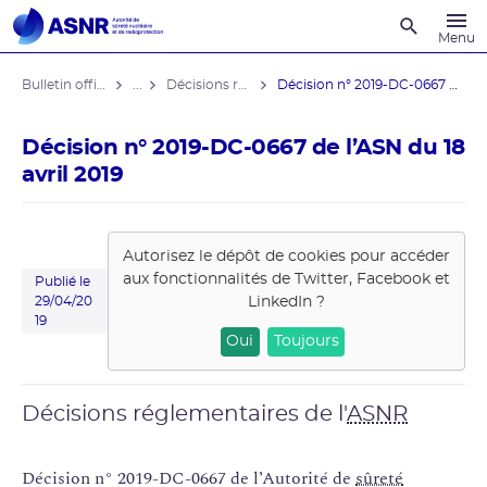
Recherche
Menu
Bulletin officiel de l'ASNR
...
Décisions réglementaires
Décision n° 2019-DC-0667 de l’ASN ...
Décision n° 2019-DC-0667 de l’ASN du 18
avril 2019
Autorisez le dépôt de cookies pour accéder
aux fonctionnalités de
Twitter, Facebook et
Publié le
LinkedIn
?
29/04/20
19
Oui
Toujours
Décisions réglementaires de l'
ASNR
Décision n° 2019-DC-0667 de l’Autorité de
sûreté