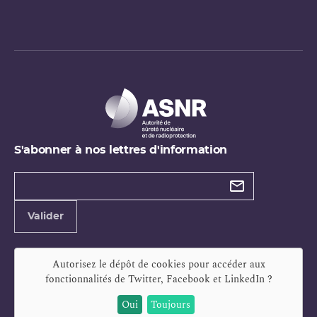
S'abonner à nos lettres d'information
Types de
newsletter
Adresse
Valider
e-
mail
Autorisez le dépôt de cookies pour accéder aux
fonctionnalités de
Twitter, Facebook et LinkedIn
?
Oui
Toujours