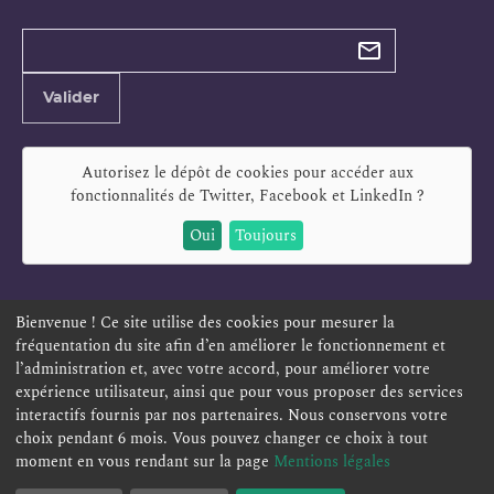
Types de
newsletter
Adresse
Valider
e-
mail
Autorisez le dépôt de cookies pour accéder aux
fonctionnalités de
Twitter, Facebook et LinkedIn
?
Oui
Toujours
Bienvenue ! Ce site utilise des cookies pour mesurer la
fréquentation du site afin d’en améliorer le fonctionnement et
ESPACE PERSONNEL
OFFRES D'EMPLOI
SIGNALEMENT
l’administration et, avec votre accord, pour améliorer votre
TÉLÉSERVICES
PLAN DU SITE
LEXIQUE
expérience utilisateur, ainsi que pour vous proposer des services
interactifs fournis par nos partenaires. Nous conservons votre
ACCESSIBILITÉ
POLITIQUE DE CONFIDENTIALITÉ
choix pendant 6 mois. Vous pouvez changer ce choix à tout
MENTIONS LÉGALES
CONTACT
moment en vous rendant sur la page
Mentions légales