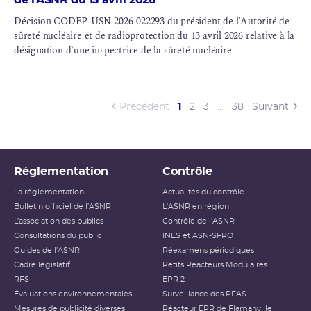
de l’ASNR du 13 avril 2026
Décision CODEP-USN-2026-022293 du président de l’Autorité de
sûreté nucléaire et de radioprotection du 13 avril 2026 relative à la
désignation d’une inspectrice de la sûreté nucléaire
(current)
Précédent
1
2
3
…
38
Suivant
Réglementation
Contrôle
La réglementation
Actualités du contrôle
Bulletin officiel de l'ASNR
L'ASNR en région
L’association des publics
Contrôle de l'ASNR
Consultations du public
INES et ASN-SFRO
Guides de l'ASNR
Réexamens périodiques
Cadre législatif
Petits Réacteurs Modulaires
RFS
EPR 2
Évaluations environnementales
Surveillance des PFAS
Mesures de publicité diverses
Réacteur EPR de Flamanville