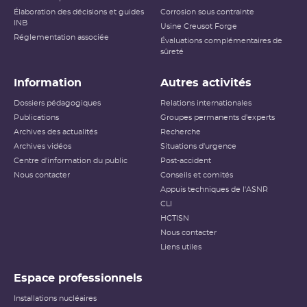
Élaboration des décisions et guides
Corrosion sous contrainte
INB
Usine Creusot Forge
Réglementation associée
Évaluations complémentaires de
sûreté
Information
Autres activités
Dossiers pédagogiques
Relations internationales
Publications
Groupes permanents d'experts
Archives des actualités
Recherche
Archives vidéos
Situations d'urgence
Centre d'information du public
Post-accident
Nous contacter
Conseils et comités
Appuis techniques de l'ASNR
CLI
HCTISN
Nous contacter
Liens utiles
Espace professionnels
Installations nucléaires