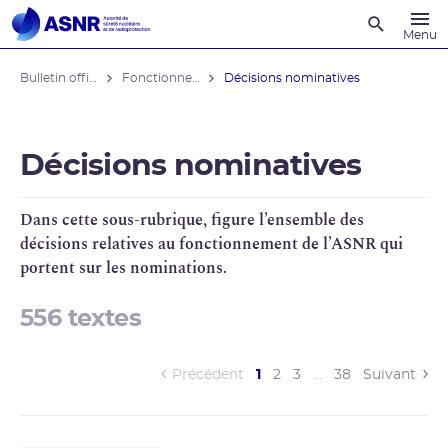
Recherche
Menu
Bulletin officiel de l'ASNR
Fonctionnement de l'ASNR
Décisions nominatives
Décisions nominatives
Dans cette sous-rubrique, figure l’ensemble des
décisions relatives au fonctionnement de l’
ASNR
qui
portent sur les nominations.
556 textes
(current)
Précédent
1
2
3
…
38
Suivant