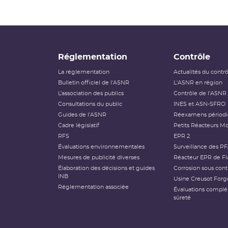
Réglementation
Contrôle
La réglementation
Actualités du contr
Bulletin officiel de l'ASNR
L'ASNR en région
L’association des publics
Contrôle de l'ASNR
Consultations du public
INES et ASN-SFRO
Guides de l'ASNR
Réexamens périod
Cadre législatif
Petits Réacteurs Mo
RFS
EPR 2
Évaluations environnementales
Surveillance des P
Mesures de publicité diverses
Réacteur EPR de Fl
Élaboration des décisions et guides
Corrosion sous cont
INB
Usine Creusot Forg
Réglementation associée
Évaluations compl
sûreté