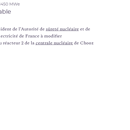
 1450 MWe
able
dent de l’Autorité de
sûreté nucléaire
et de
lectricité de France à modifier
 réacteur 2 de la
centrale nucléaire
de Chooz