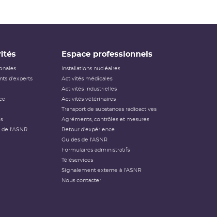
ités
Espace professionnels
ionales
Installations nucléaires
ts d'experts
Activités médicales
Activités industrielles
ce
Activités vétérinaires
Transport de substances radioactives
és
Agréments, contrôles et mesures
 de l'ASNR
Retour d'expérience
Guides de l'ASNR
Formulaires administratifs
Téléservices
Signalement externe à l'ASNR
Nous contacter