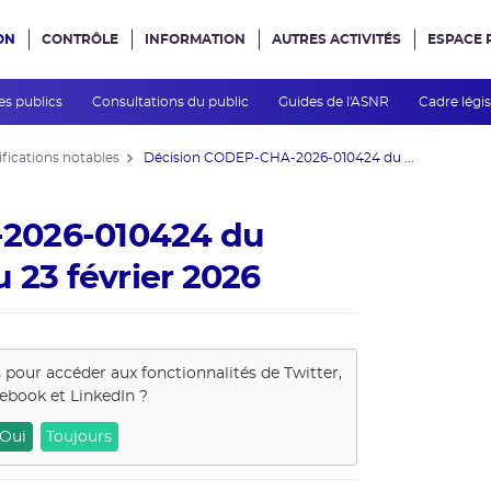
ON
CONTRÔLE
INFORMATION
AUTRES ACTIVITÉS
ESPACE 
e site
es publics
Consultations du public
Guides de l'ASNR
Cadre légis
fications notables
Décision CODEP-CHA-2026-010424 du ...
2026-010424 du
 23 février 2026
s pour accéder aux fonctionnalités de
Twitter,
ebook et LinkedIn
?
Oui
Toujours