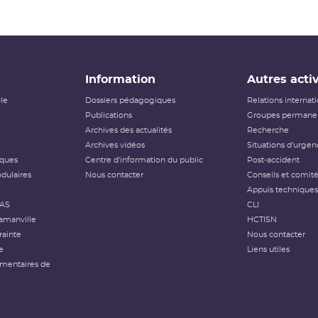
Information
Autres activ
ôle
Dossiers pédagogiques
Relations internat
Publications
Groupes permanen
Archives des actualités
Recherche
Archives vidéos
Situations d'urgen
iques
Centre d'information du public
Post-accident
dulaires
Nous contacter
Conseils et comit
Appuis techniques
FAS
CLI
amanville
HCTISN
rainte
Nous contacter
e
Liens utiles
émentaires de