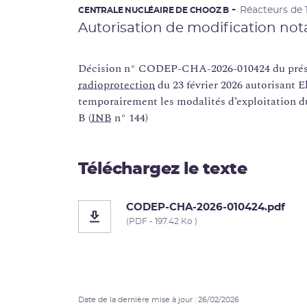
Réacteurs de
CENTRALE NUCLÉAIRE DE CHOOZ B
Autorisation de modification not
Décision n° CODEP-CHA-2026-010424 du prési
radioprotection
du 23 février 2026 autorisant E
temporairement les modalités d’exploitation du
B (
INB
n° 144)
Téléchargez le texte
CODEP-CHA-2026-010424.pdf
(PDF - 197.42 Ko )
Date de la dernière mise à jour : 26/02/2026