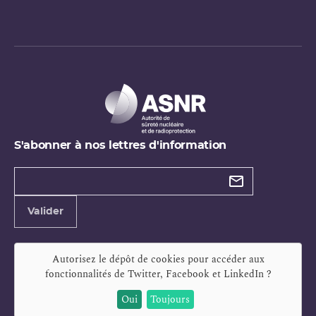
S'abonner à nos lettres d'information
Types de
newsletter
Adresse
Valider
e-
mail
Autorisez le dépôt de cookies pour accéder aux
fonctionnalités de
Twitter, Facebook et LinkedIn
?
Oui
Toujours