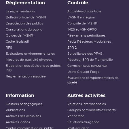
Réglementation
Contrôle
La réglementation
Actualités du contrôle
Bulletin officiel de l'ASNR
L'ASNR en région
L’association des publics
Contrôle de l'ASNR
Consultations du public
INES et ASN-SFRO
Guides de l'ASNR
Réexamens périodiques
Cadre législatif
Petits Réacteurs Modulaires
RFS
EPR 2
Évaluations environnementales
Surveillance des PFAS
Mesures de publicité diverses
Réacteur EPR de Flamanville
Élaboration des décisions et guides
Corrosion sous contrainte
INB
Usine Creusot Forge
Réglementation associée
Évaluations complémentaires de
sûreté
Information
Autres activités
Dossiers pédagogiques
Relations internationales
Publications
Groupes permanents d'experts
Archives des actualités
Recherche
Archives vidéos
Situations d'urgence
Centre d'information du public
Post-accident