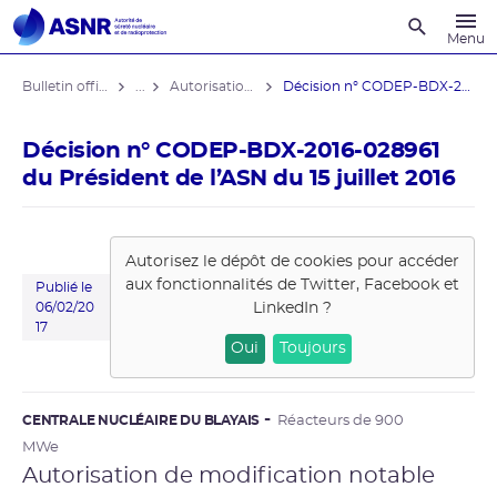
Recherche
Menu
Bulletin officiel de l'ASNR
...
Autorisations de modifications notables
Décision n° CODEP-BDX-2016-028961 du ...
Décision n° CODEP-BDX-2016-028961
du Président de l’ASN du 15 juillet 2016
Autorisez le dépôt de cookies pour accéder
aux fonctionnalités de
Twitter, Facebook et
Publié le
LinkedIn
?
06/02/20
17
Oui
Toujours
CENTRALE NUCLÉAIRE DU BLAYAIS
Réacteurs de 900
MWe
Autorisation de modification notable